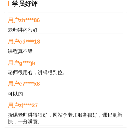
老师讲的深入浅出，风趣幽默。编的记忆口诀也很助
学员好评
于记忆。
用户zh****86
老师讲的很好
用户cd****18
课程真不错
用户g****jk
老师很用心，讲得很到位。
用户c7****x8
可以的
用户zj****27
授课老师讲得很好，网站李老师服务很好，课程更新
快，十分满意。