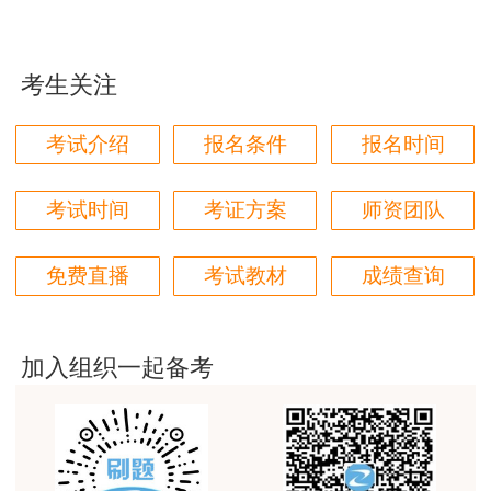
用户m9****66
各位老师的服务态度非常好，非常感谢！希望我们网
站的教学质量越来越好，希望我们每位参加学习的同
考生关注
学都取得非常优秀满意的成绩，衷心感谢各位老师的
辛勤付出！
考试介绍
报名条件
报名时间
用户m9****66
对本次课程购买的老师的服务态度非常满意。希望我
考试时间
考证方案
师资团队
们网站教学质量越来越高。祝大家都取得满意的结
果！
免费直播
考试教材
成绩查询
用户m5****66
3位老师，讲的都非常的好，
加入组织一起备考
用户m5****66
3位老师，讲的都非常的好
用户m9****88
建设工程教育网很给力，课程逻辑清晰，老师讲解通