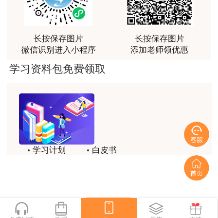
俗易懂，重点突出，模拟题质量高，押题卷压中的知
识点很多，尤其是实务简答题秘籍压中将近70%的小
问，让小白学员也能一次过四门，十分给力，值得推
长按保存图片
长按保存图片
荐[强][强]
微信识别进入小程序
添加老师领优惠
用户jl****un
学习资料包免费领取
感谢教育网的多年支持与培养。
用户m9****66
老师讲课认真负责，要点突出；我考试通过了。
用户m9****66
学习计划
白皮书
老师讲课认真负责，要点突出；我考试通过了。
历年试题
备考精华
用户ch****15
达老师的课程讲的非常好
一键领取
用户s****02