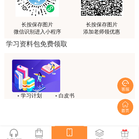
俗易懂，重点突出，模拟题质量高，押题卷压中的知
识点很多，尤其是实务简答题秘籍压中将近70%的小
问，让小白学员也能一次过四门，十分给力，值得推
长按保存图片
长按保存图片
荐[强][强]
微信识别进入小程序
添加老师领优惠
用户jl****un
学习资料包免费领取
感谢教育网的多年支持与培养。
用户m9****66
老师讲课认真负责，要点突出；我考试通过了。
用户m9****66
老师讲课认真负责，要点突出；我考试通过了。
学习计划
白皮书
历年试题
备考精华
用户ch****15
达老师的课程讲的非常好
一键领取
用户s****02