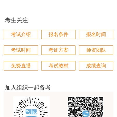
用户m9****66
各位老师的服务态度非常好，非常感谢！希望我们网
站的教学质量越来越好，希望我们每位参加学习的同
考生关注
学都取得非常优秀满意的成绩，衷心感谢各位老师的
辛勤付出！
考试介绍
报名条件
报名时间
用户m9****66
对本次课程购买的老师的服务态度非常满意。希望我
考试时间
考证方案
师资团队
们网站教学质量越来越高。祝大家都取得满意的结
果！
免费直播
考试教材
成绩查询
用户m5****66
3位老师，讲的都非常的好，
加入组织一起备考
用户m5****66
3位老师，讲的都非常的好
用户m9****88
建设工程教育网很给力，课程逻辑清晰，老师讲解通