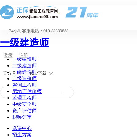
24小时客服电话：010-82333888
一级建造师
登录
注册
一级建造师
二级建造师
一级造价师
官方号
APP下载
二级造价师
咨询工程师
房地产估价师
监理工程师
中级安全师
资产评估师
职称评审
选课中心
招生方案