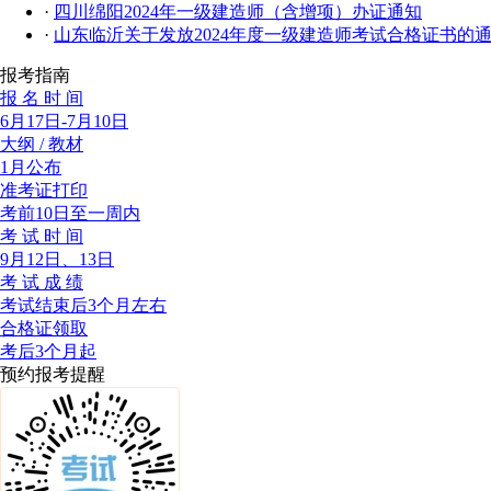
·
四川绵阳2024年一级建造师（含增项）办证通知
·
山东临沂关于发放2024年度一级建造师考试合格证书的
报考指南
报 名 时 间
6月17日-7月10日
大纲 / 教材
1月公布
准考证打印
考前10日至一周内
考 试 时 间
9月12日、13日
考 试 成 绩
考试结束后3个月左右
合格证领取
考后3个月起
预约报考提醒