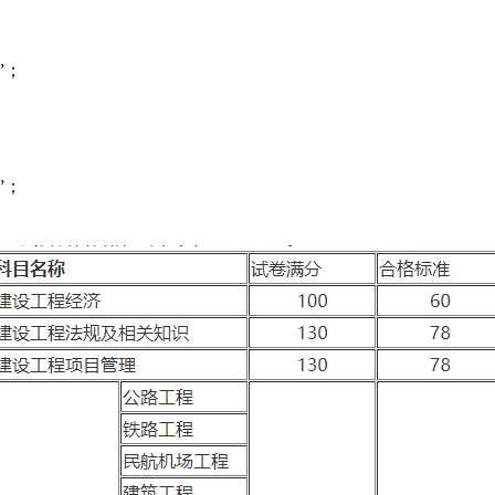
；
”；
”；