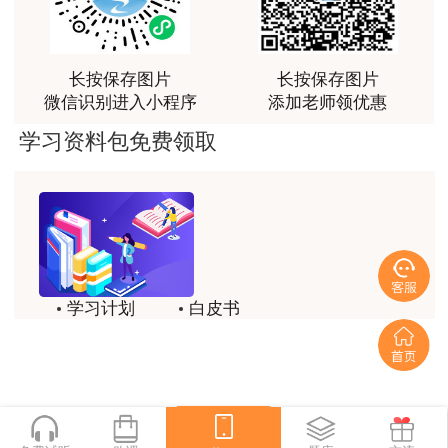
荐[强][强]
用户jl****un
长按保存图片
长按保存图片
感谢教育网的多年支持与培养。
微信识别进入小程序
添加老师领优惠
用户m9****66
学习资料包免费领取
老师讲课认真负责，要点突出；我考试通过了。
用户m9****66
老师讲课认真负责，要点突出；我考试通过了。
用户ch****15
学习计划
白皮书
达老师的课程讲的非常好
历年试题
备考精华
用户s****02
喜欢达老师的讲课
一键领取
用户s****02