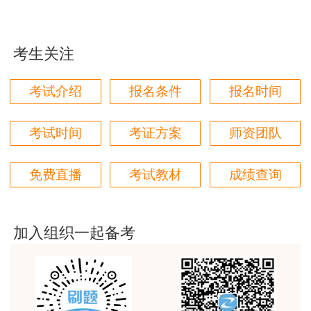
学都取得非常优秀满意的成绩，衷心感谢各位老师的
辛勤付出！
考生关注
用户m9****66
对本次课程购买的老师的服务态度非常满意。希望我
考试介绍
报名条件
报名时间
们网站教学质量越来越高。祝大家都取得满意的结
果！
考试时间
考证方案
师资团队
用户m5****66
3位老师，讲的都非常的好，
免费直播
考试教材
成绩查询
用户m5****66
3位老师，讲的都非常的好
加入组织一起备考
用户m9****88
建设工程教育网很给力，课程逻辑清晰，老师讲解通
俗易懂，重点突出，模拟题质量高，押题卷压中的知
识点很多，尤其是实务简答题秘籍压中将近70%的小
问，让小白学员也能一次过四门，十分给力，值得推