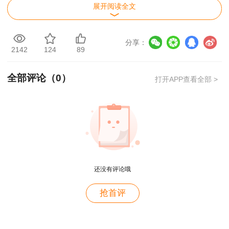
报，对虚假承诺行为，一经查实，将按相关规定处
展开阅读全文
理。
分享：
举报电话：65375001
2142
124
89
举报邮箱：3510768885@qq.com
全部评论（
0
）
打开APP查看全部 >
海南省人力资源开发局
2024年12月11日
附件：
海南省2024年度一级建造师职业资格
考试成绩合格人员
还没有评论哦
用户m4****68
抢首评
老师讲的深入浅出，风趣幽默。编的记忆口诀也很助
于记忆。
用户zh****86