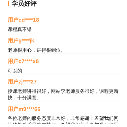
学员好评
上午 9:00－11:30 建设工程技术与计量（4
老师讲的很好
个专业）
用户cd****18
下午 14:00－18:00 建设工程造价案例分析
课程真不错
（4个专业）
用户g****jk
（三）经济专业技术资格考试(初级、中级)
老师很用心，讲得很到位。
用户c7****x8
4月8日
可以的
上午 8:30－10:00 经济基础知识
用户zj****27
10:40－12:10 专业知识和实务
授课老师讲得很好，网站李老师服务很好，课程更新
快，十分满意。
下午 14:00－15:30 经济基础知识
用户m9****66
16:10－17:40 专业知识和实务
各位老师的服务态度非常好，非常感谢！希望我们网
站的教学质量越来越好，希望我们每位参加学习的同