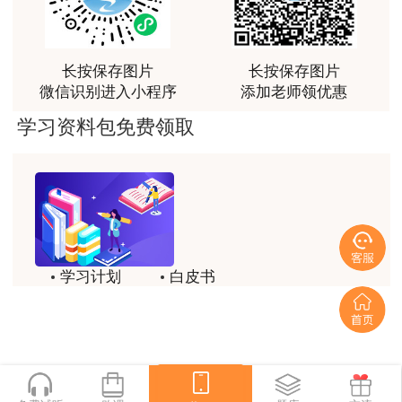
荐[强][强]
绩按照2022年度考试成绩进行滚动管理。
用户jl****un
三、其他事项
长按保存图片
长按保存图片
感谢教育网的多年支持与培养。
微信识别进入小程序
添加老师领优惠
上述考试准考证打印开始时间均为
考前四天
，
用户m9****66
学习资料包免费领取
请考生及时关注“湖南人事考试网”。
老师讲课认真负责，要点突出；我考试通过了。
上述考试除相关时间安排以及疫情防控要求调
用户m9****66
整外，其他均按已发布的2022年度相关考务工作
老师讲课认真负责，要点突出；我考试通过了。
通知文件执行。
用户ch****15
株洲市干部考试培训中心
学习计划
白皮书
达老师的课程讲的非常好
历年试题
备考精华
用户s****02
2023年2月9日
喜欢达老师的讲课
一键领取
原文及附件：株洲人事考试网
用户s****02