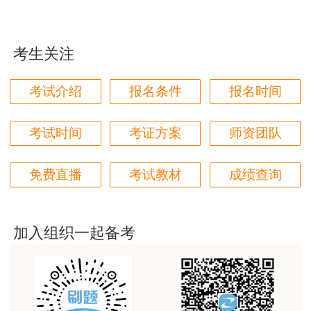
（各专业具体考试批次、时间以准考证上的信
学都取得非常优秀满意的成绩，衷心感谢各位老师的
辛勤付出！
息为准）
考生关注
用户m9****66
二、补考人员确定及补考成绩管理
对本次课程购买的老师的服务态度非常满意。希望我
考试介绍
报名条件
报名时间
们网站教学质量越来越高。祝大家都取得满意的结
（一）补考人员确定：上述三项考试2022年
果！
已报名缴费的报考人员。其中，决定不参加补考
考试时间
考证方案
师资团队
的，须于2月11日至2月16日通过中国人事考试网
用户m5****66
的“网报平台”进行“不参加补考网上确认”（操作流
3位老师，讲的都非常的好，
免费直播
考试教材
成绩查询
程详见附件），确认完成后将统一安排退费，考试
用户m5****66
合格成绩实行滚动管理的，报考人员已经取得的合
3位老师，讲的都非常的好
格成绩有效期相应延长一年。
加入组织一起备考
用户m9****88
参加补考的报考人员无须进行网上确认，逾期
建设工程教育网很给力，课程逻辑清晰，老师讲解通
不确认的，视同参加补考。
俗易懂，重点突出，模拟题质量高，押题卷压中的知
识点很多，尤其是实务简答题秘籍压中将近70%的小
（二）补考成绩管理：补考人员取得的考试成
问，让小白学员也能一次过四门，十分给力，值得推