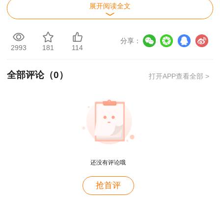
识
展开阅读全文
3月26日
分享：
上午9:00－12:00 建设工程项目管理
2993
181
114
下午 14:00－18:00 专业工程管理与实务
全部评论（
0
）
打开APP查看全部 >
（10个专业）
（二）一级造价工程师资格考试
4月22日
上午 9:00－11:30 建设工程造价管理
还没有评论哦
用户m4****68
下午 14:00－16:30 建设工程计价
抢首评
老师讲的深入浅出，风趣幽默。编的记忆口诀也很助
于记忆。
4月23日
用户zh****86