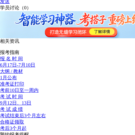
发送
学员讨论（
0
）
相关资讯
报考指南
报 名 时 间
6月17日-7月10日
大纲 / 教材
1月公布
准考证打印
考前10日至一周内
考 试 时 间
9月12日、13日
考 试 成 绩
考试结束后3个月左右
合格证领取
考后3个月起
预约报考提醒