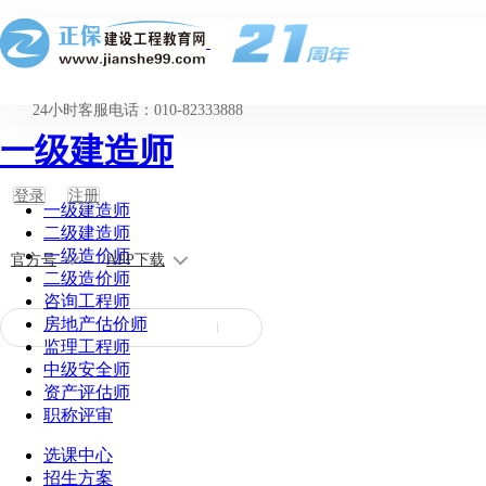
24小时客服电话：010-82333888
一级建造师
登录
注册
一级建造师
二级建造师
一级造价师
官方号
APP下载
二级造价师
咨询工程师
房地产估价师
监理工程师
中级安全师
资产评估师
职称评审
选课中心
招生方案