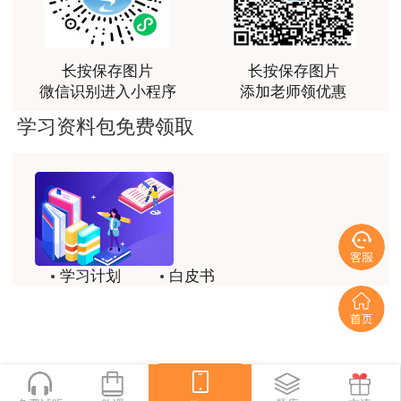
老师讲课认真负责，要点突出；我考试通过了。
用户m9****66
长按保存图片
长按保存图片
老师讲课认真负责，要点突出；我考试通过了。
微信识别进入小程序
添加老师领优惠
用户ch****15
学习资料包免费领取
达老师的课程讲的非常好
用户s****02
喜欢达老师的讲课
用户s****02
学习计划
白皮书
讲的不错~
历年试题
备考精华
用户s****02
一键领取
讲的不错~
用户s****02