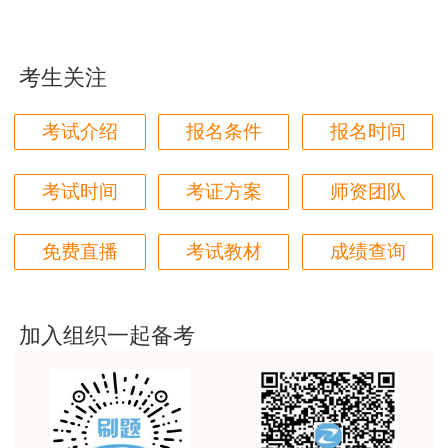
果！
用户m5****66
考生关注
3位老师，讲的都非常的好，
用户m5****66
考试介绍
报名条件
报名时间
3位老师，讲的都非常的好
考试时间
考证方案
师资团队
用户m9****88
建设工程教育网很给力，课程逻辑清晰，老师讲解通
免费直播
考试教材
成绩查询
俗易懂，重点突出，模拟题质量高，押题卷压中的知
识点很多，尤其是实务简答题秘籍压中将近70%的小
问，让小白学员也能一次过四门，十分给力，值得推
荐[强][强]
加入组织一起备考
用户jl****un
感谢教育网的多年支持与培养。
用户m9****66