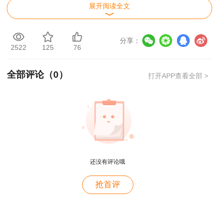
第三步：输入自己的账号、密码、验证码，登
展开阅读全文
录系统进行查询。
分享：
成绩查询提醒
2522
125
76
免费订阅建设工程教育网考试消息提醒，出分后及
全部评论（
0
）
打开APP查看全部 >
时提醒不错过！
用户m4****68
【预约查询】2022年一级建造师考试成绩预约查
老师讲的深入浅出，风趣幽默。编的记忆口诀也很助
询>>
于记忆。
用户zh****86
还没有评论哦
老师讲的很好
用户cd****18
抢首评
课程真不错