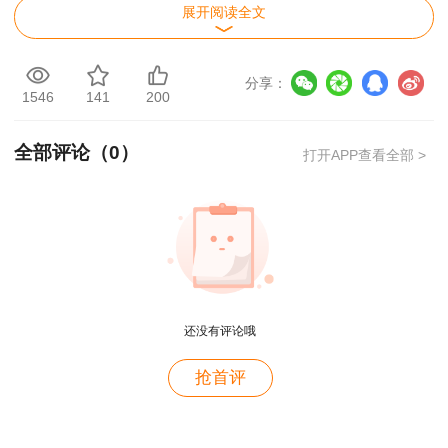
右侧【资格证书】栏目，选择“证书查询验证”。
展开阅读全文
用户m4****68
老师讲的深入浅出，风趣幽默。编的记忆口诀也很助
分享：
1546
141
200
于记忆。
福建宁德一级建造师
合格证书
领取方式：
用户zh****86
全部评论（
0
）
打开APP查看全部 >
一级建造师证书领取方式一般为个人领取和他
老师讲的很好
人代领或者通过邮寄领取三种方式：
用户cd****18
个人领证：
凭本人有效身份证原件或成绩单领
课程真不错
取(成绩单在查询成绩时可以直接打印)。
用户g****jk
他人(单位)代领：
凭代领人及持证人有效身份
老师很用心，讲得很到位。
还没有评论哦
证原件(个别省禁止他人代领)。
用户c7****x8
抢首评
可以的
邮寄领取：
一般需要在网络申请邮寄。
用户zj****27
福建宁德一级建造师合格证书领取所需携带资