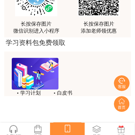
达老师的课程讲的非常好
用户s****02
喜欢达老师的讲课
长按保存图片
长按保存图片
微信识别进入小程序
添加老师领优惠
用户s****02
学习资料包免费领取
讲的不错~
用户s****02
讲的不错~
用户s****02
讲的不错~
学习计划
白皮书
用户s****02
历年试题
备考精华
讲的不错~
一键领取