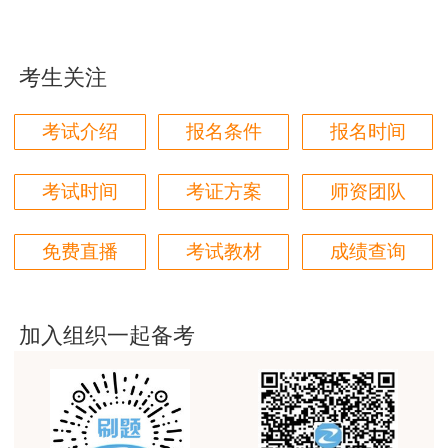
用户m9****88
建设工程教育网很给力，课程逻辑清晰，老师讲解通
考生关注
俗易懂，重点突出，模拟题质量高，押题卷压中的知
识点很多，尤其是实务简答题秘籍压中将近70%的小
考试介绍
报名条件
报名时间
问，让小白学员也能一次过四门，十分给力，值得推
荐[强][强]
考试时间
考证方案
师资团队
用户jl****un
感谢教育网的多年支持与培养。
免费直播
考试教材
成绩查询
用户m9****66
老师讲课认真负责，要点突出；我考试通过了。
加入组织一起备考
用户m9****66
老师讲课认真负责，要点突出；我考试通过了。
用户ch****15