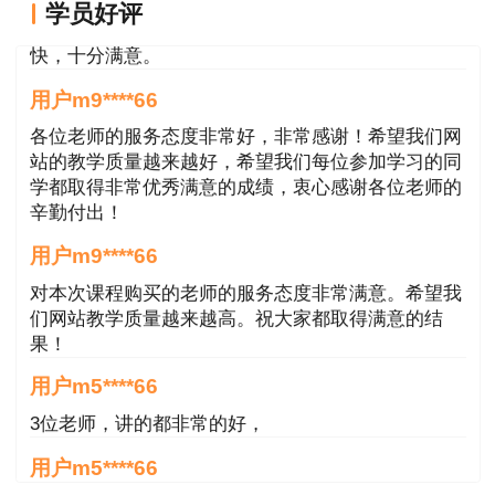
学员好评
授课老师讲得很好，网站李老师服务很好，课程更新
料：
快，十分满意。
领取时须持本人有效身份证原件、二寸免冠证
用户m9****66
件照片一张、准考证原件。
各位老师的服务态度非常好，非常感谢！希望我们网
站的教学质量越来越好，希望我们每位参加学习的同
若为代领，代领人须持本人身份证原件及上述
学都取得非常优秀满意的成绩，衷心感谢各位老师的
要求的证件。
辛勤付出！
用户m9****66
一级建造师考试通过以后，请考生携带相关材
对本次课程购买的老师的服务态度非常满意。希望我
料，到各报名点办理一级建造师执业资格证书。
一
们网站教学质量越来越高。祝大家都取得满意的结
建证书领取时间及通知>>
果！
用户m5****66
3位老师，讲的都非常的好，
用户m5****66
3位老师，讲的都非常的好