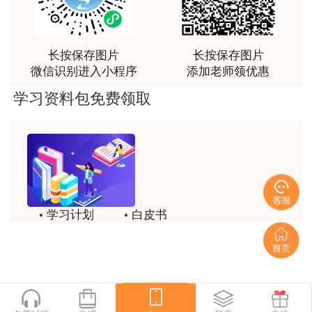
服务电话：63248828 63248138
荐[强][强]
用户jl****un
服务邮箱：SHCJ5858 163.com
长按保存图片
长按保存图片
感谢教育网的多年支持与培养。
微信识别进入小程序
添加老师领优惠
2．上海市建筑教育培训服务中心（长宁区武夷路
用户m9****66
学习资料包免费领取
150号）
老师讲课认真负责，要点突出；我考试通过了。
报名点代码：2827
用户m9****66
老师讲课认真负责，要点突出；我考试通过了。
服务电话：62515770 62525522
用户ch****15
服务邮箱：xuyifan9399 foxmail.com
学习计划
白皮书
达老师的课程讲的非常好
3．上海应用技术大学继续教育学院（徐汇区漕宝
历年试题
备考精华
用户s****02
路120号）
喜欢达老师的讲课
一键领取
报名点代码：1208
用户s****02