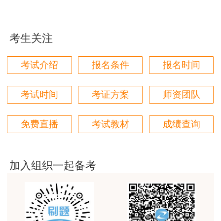
学都取得非常优秀满意的成绩，衷心感谢各位老师的
辛勤付出！
考生关注
用户m9****66
对本次课程购买的老师的服务态度非常满意。希望我
考试介绍
报名条件
报名时间
们网站教学质量越来越高。祝大家都取得满意的结
果！
日常咨询服务及监督电话：021-12333转人事考试
考试时间
考证方案
师资团队
用户m5****66
3位老师，讲的都非常的好，
报名系统具体操作和考试资格核查情况可联系报名
免费直播
考试教材
成绩查询
核查服务点（以下简称报名点）咨询，报名点联系
用户m5****66
方式：
3位老师，讲的都非常的好
加入组织一起备考
1．上海城建职业学院继续教育学院（静安区河南
用户m9****88
北路301号，上海城建职业学院静安校区）
建设工程教育网很给力，课程逻辑清晰，老师讲解通
俗易懂，重点突出，模拟题质量高，押题卷压中的知
报名点代码：5858
识点很多，尤其是实务简答题秘籍压中将近70%的小
问，让小白学员也能一次过四门，十分给力，值得推