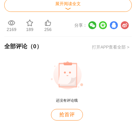
展开阅读全文
专业技术人员职业资格考试工作计划及有关事项的
通知》（人社厅发〔2025〕1号）安排，结合本市
实际，现将上海市2025年度全国一级建造师职业
分享：
2169
189
256
资格考试有关事宜通知如下：
全部评论（
0
）
一、考务工作安排
打开APP查看全部 >
还没有评论哦
用户m4****68
抢首评
老师讲的深入浅出，风趣幽默。编的记忆口诀也很助
于记忆。
用户zh****86