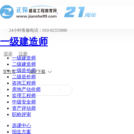
24小时客服电话：010-82333888
一级建造师
登录
注册
一级建造师
二级建造师
一级造价师
官方号
APP下载
二级造价师
咨询工程师
房地产估价师
监理工程师
中级安全师
资产评估师
职称评审
选课中心
招生方案