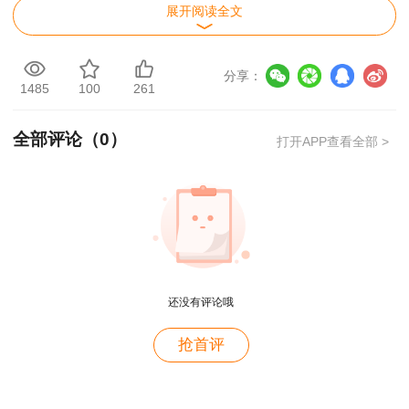
展开阅读全文
（一）考试时间及科目
一级建造师资格考试设《建设工程经济》（客
分享：
1485
100
261
观题）、《建设工程法规及相关知识》（客观
题）、《建设工程项目管理》（客观题）和《专业
全部评论（
0
）
打开APP查看全部 >
工程管理与实务》（主、客观题混合）4个科目。
具体考试时间及科目安排如下：
还没有评论哦
考试大纲使用《一级建造师执业资格考试大纲
抢首评
（2024年版）》。网址：
https://www.pqrc.org.cn/Details/Publish_Details_
用户m4****68