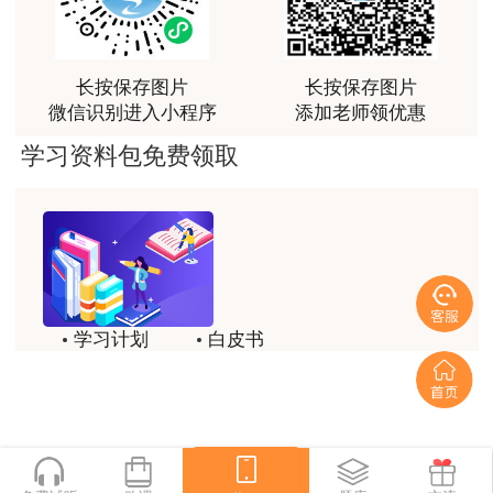
俗易懂，重点突出，模拟题质量高，押题卷压中的知
学位，从事建设工程项目施工管理工作满2年；
识点很多，尤其是实务简答题秘籍压中将近70%的小
问，让小白学员也能一次过四门，十分给力，值得推
4.取得工学门类、管理科学与工程类专业博士
长按保存图片
长按保存图片
荐[强][强]
微信识别进入小程序
添加老师领优惠
学位，从事建设工程项目施工管理工作满1年。
用户jl****un
学习资料包免费领取
（二）免二科报考条件
感谢教育网的多年支持与培养。
符合《暂行规定》有关报名条件，于2003年
用户m9****66
12月31日前，取得原建设部颁发的《建筑业企业
老师讲课认真负责，要点突出；我考试通过了。
一级项目经理资质证书》，并符合下列条件之一的
用户m9****66
人员，可免试《建设工程经济》和《建设工程项目
学习计划
白皮书
老师讲课认真负责，要点突出；我考试通过了。
管理》2个科目，只参加《建设工程法规及相关知
历年试题
备考精华
用户ch****15
识》和《专业工程管理与实务》2个科目的考试：
达老师的课程讲的非常好
一键领取
1.受聘担任工程或工程经济类高级专业技术职
用户s****02
务；