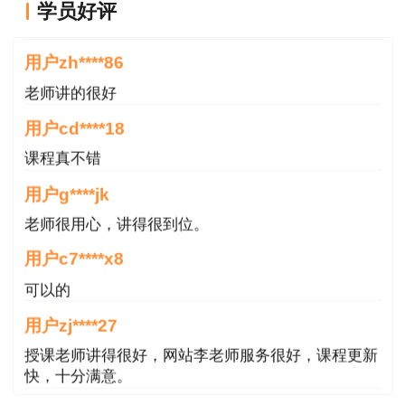
RowGuid=7c4e9303-ab0f-4914-8b30-
老师讲的深入浅出，风趣幽默。编的记忆口诀也很助
学员好评
801b3c1ca37d
于记忆。
用户zh****86
（二）考试管理模式
老师讲的很好
参加4个科目考试（级别为考全科）的人员须
用户cd****18
在连续2个考试年度内通过全部应试科目，参加2
课程真不错
个科目考试（级别为免二科）的人员须在1个考试
用户g****jk
年度内通过相应应试科目，方可获得资格证书；参
加1个科目考试（级别为增报专业）的人员须取得
老师很用心，讲得很到位。
一级建造师资格证书后方可报名，通过应试科目后
用户c7****x8
方可获得成绩合格证明，该证明作为注册时增加执
可以的
业专业类别的依据。
用户zj****27
二、报考条件
授课老师讲得很好，网站李老师服务很好，课程更新
快，十分满意。
（一）考全科报考条件