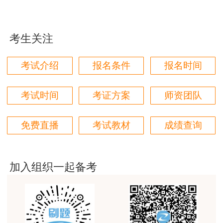
用户m9****66
凡符合原人事部、原建设部《关于印发〈建造
各位老师的服务态度非常好，非常感谢！希望我们网
师执业资格制度暂行规定〉的通知》（人发
站的教学质量越来越好，希望我们每位参加学习的同
考生关注
学都取得非常优秀满意的成绩，衷心感谢各位老师的
〔2002〕111号）和《人力资源社会保障部关于降
辛勤付出！
低或取消部分准入类职业资格考试工作年限要求有
考试介绍
报名条件
报名时间
用户m9****66
关事项的通知》（人社部发〔2022〕8号）规定的
报考条件的人员，均可报名参加一级建造师职业资
对本次课程购买的老师的服务态度非常满意。希望我
考试时间
考证方案
师资团队
们网站教学质量越来越高。祝大家都取得满意的结
格考试。
果！
免费直播
考试教材
成绩查询
1.取得工程类或工程经济类专业大学专科学
用户m5****66
历，从事建设工程项目施工管理工作满4年；
3位老师，讲的都非常的好，
加入组织一起备考
2.取得工学门类、管理科学与工程类专业大学
用户m5****66
本科学历，从事建设工程项目施工管理工作满3
3位老师，讲的都非常的好
年；
用户m9****88
3.取得工学门类、管理科学与工程类专业硕士
建设工程教育网很给力，课程逻辑清晰，老师讲解通