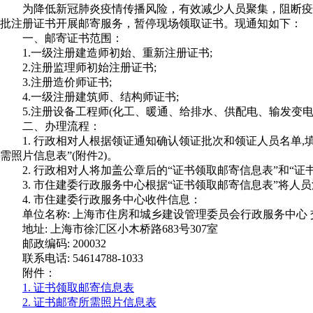
为降低新冠肺炎疫情传播风险，有效减少人员聚集，阻断疫情传
批注册证书开展邮寄服务，暂停现场领取证书。现通知如下：
一、邮寄证书范围：
1.一级注册建造师初始、重新注册证书;
2.注册监理师初始注册证书;
3.注册造价师证书;
4.一级注册建筑师、结构师证书;
5.注册设备工程师(化工、暖通、给排水、供配电、输发变电
二、办理流程：
1. 行政相对人根据领证通知确认领证批次和领证人员名单,填写“证书领取邮寄信息表”(附件1)。领取一级注册建造师初始、重新注册证书或注册造价师初始注册证书的还需填写“证书邮寄所
需照片信息表”(附件2)。
2. 行政相对人将加盖公章后的“证书领取邮寄信息表”和
3. 市住建委行政服务中心根据“证书领取邮寄信息表”将人
4. 市住建委行政服务中心收件信息：
单位名称: 上海市住房和城乡建设管理委员会行政服务中心 
地址: 上海市徐汇区小木桥路683号307室
邮政编码: 200032
联系电话: 54614788-1033
附件：
1. 证书领取邮寄信息表
2. 证书邮寄所需照片信息表