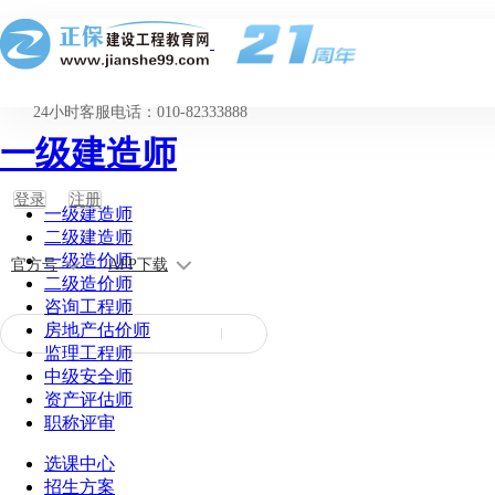
24小时客服电话：010-82333888
一级建造师
登录
注册
一级建造师
二级建造师
一级造价师
官方号
APP下载
二级造价师
咨询工程师
房地产估价师
监理工程师
中级安全师
资产评估师
职称评审
选课中心
招生方案