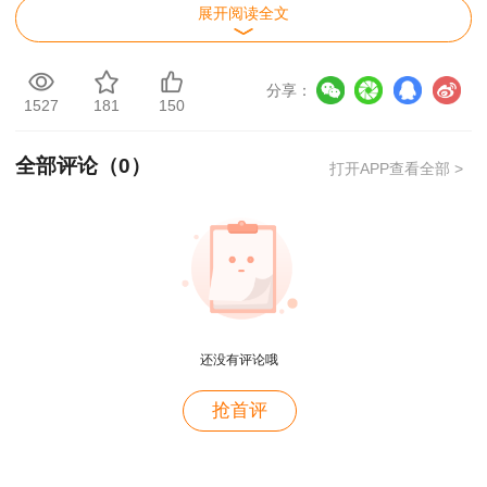
展开阅读全文
分享：
点击查看详情>>
1527
181
150
相关推荐：
全部评论（
0
）
打开APP查看全部 >
【冲鸭】2020一建提升刷题打卡进行中 快来
赢取好礼！
一级建造师高分学员备考经验分享汇总
用户m4****68
2020一级建造师《工程经济》公式汇总
老师讲的深入浅出，风趣幽默。编的记忆口诀也很助
还没有评论哦
于记忆。
用户zh****86
抢首评
老师讲的很好
用户cd****18