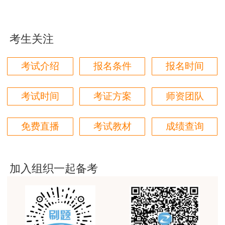
用户m9****66
对本次课程购买的老师的服务态度非常满意。希望我
们网站教学质量越来越高。祝大家都取得满意的结
考生关注
果！
用户m5****66
考试介绍
报名条件
报名时间
3位老师，讲的都非常的好，
考试时间
考证方案
师资团队
用户m5****66
3位老师，讲的都非常的好
免费直播
考试教材
成绩查询
用户m9****88
建设工程教育网很给力，课程逻辑清晰，老师讲解通
俗易懂，重点突出，模拟题质量高，押题卷压中的知
加入组织一起备考
识点很多，尤其是实务简答题秘籍压中将近70%的小
问，让小白学员也能一次过四门，十分给力，值得推
荐[强][强]
用户jl****un