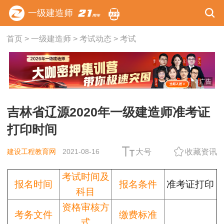
一级建造师
首页
>
一级建造师
>
考试动态
>
考试
广告
吉林省辽源2020年一级建造师准考证
打印时间
建设工程教育网
2021-08-16
大号
收藏资讯
考试时间及
报名时间
报名条件
准考证打印
科目
资格审核方
考务文件
缴费标准
式