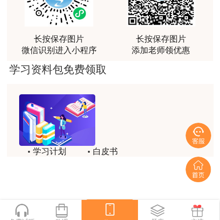
感谢教育网的多年支持与培养。
用户m9****66
长按保存图片
长按保存图片
老师讲课认真负责，要点突出；我考试通过了。
微信识别进入小程序
添加老师领优惠
用户m9****66
学习资料包免费领取
老师讲课认真负责，要点突出；我考试通过了。
用户ch****15
达老师的课程讲的非常好
用户s****02
学习计划
白皮书
喜欢达老师的讲课
历年试题
备考精华
用户s****02
一键领取
讲的不错~
用户s****02