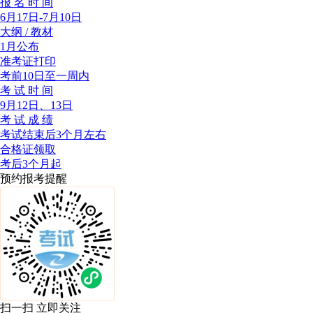
报 名 时 间
6月17日-7月10日
大纲 / 教材
1月公布
准考证打印
考前10日至一周内
考 试 时 间
9月12日、13日
考 试 成 绩
考试结束后3个月左右
合格证领取
考后3个月起
预约报考提醒
扫一扫 立即关注