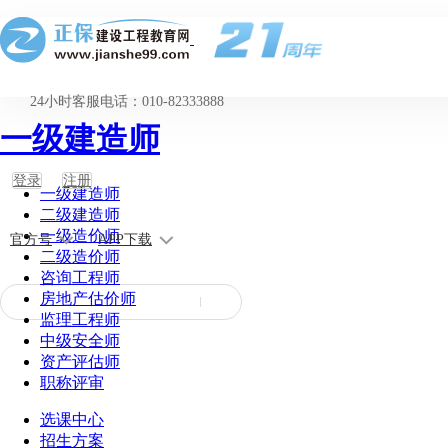
24小时客服电话：010-82333888
一级建造师
登录
注册
一级建造师
二级建造师
一级造价师
官方号
APP下载
二级造价师
咨询工程师
房地产估价师
监理工程师
中级安全师
资产评估师
职称评审
选课中心
招生方案