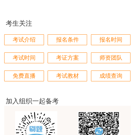
学都取得非常优秀满意的成绩，衷心感谢各位老师的
辛勤付出！
考生关注
用户m9****66
对本次课程购买的老师的服务态度非常满意。希望我
考试介绍
报名条件
报名时间
们网站教学质量越来越高。祝大家都取得满意的结
果！
考试时间
考证方案
师资团队
用户m5****66
3位老师，讲的都非常的好
免费直播
考试教材
成绩查询
用户m5****66
3位老师，讲的都非常的好，
加入组织一起备考
用户m9****88
建设工程教育网很给力，课程逻辑清晰，老师讲解通
俗易懂，重点突出，模拟题质量高，押题卷压中的知
识点很多，尤其是实务简答题秘籍压中将近70%的小
问，让小白学员也能一次过四门，十分给力，值得推