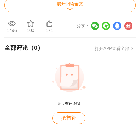
展开阅读全文
分享：
1496
100
171
全部评论（
0
）
打开APP查看全部 >
一级建造师考试成绩查询流程：
成绩查询网站：中国人事考试网
1.进入中国人事考试网，点击右侧“成绩查
还没有评论哦
询”；
用户m4****68
抢首评
老师讲的深入浅出，风趣幽默。编的记忆口诀也很助
2.填写用户名、密码、验证码。
于记忆。
3.选择“一级建造师”点击查询，进行查分
用户zh****86