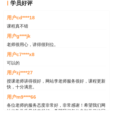
学员好评
老师讲的很好
说明：因考试政策、内容不断变化与调整，建
用户cd****18
设工程教育网提供的以上信息仅供参考，如有异议
请考生以权威部门公布的内容为准!
课程真不错
用户g****jk
老师很用心，讲得很到位。
用户c7****x8
可以的
用户zj****27
授课老师讲得很好，网站李老师服务很好，课程更新
快，十分满意。
用户m9****66
各位老师的服务态度非常好，非常感谢！希望我们网
站的教学质量越来越好，希望我们每位参加学习的同