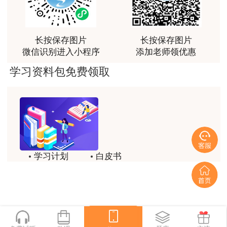
荐[强][强]
用户jl****un
长按保存图片
长按保存图片
感谢教育网的多年支持与培养。
微信识别进入小程序
添加老师领优惠
用户m9****66
学习资料包免费领取
老师讲课认真负责，要点突出；我考试通过了。
用户m9****66
老师讲课认真负责，要点突出；我考试通过了。
用户ch****15
学习计划
白皮书
达老师的课程讲的非常好
历年试题
备考精华
用户s****02
喜欢达老师的讲课
一键领取
用户s****02