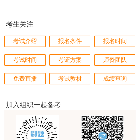
答：一级建造师考试客观题不进行查分；主观
学都取得非常优秀满意的成绩，衷心感谢各位老师的
题自考试成绩公布后半个月内可提交查分申请。
辛勤付出！
考生关注
用户m9****66
4：成绩查询结果上出现“-1”、“-2”是什么意
对本次课程购买的老师的服务态度非常满意。希望我
思?
考试介绍
报名条件
报名时间
们网站教学质量越来越高。祝大家都取得满意的结
果！
答：“-1”代表缺考;“-2”代表违纪。
考试时间
考证方案
师资团队
用户m5****66
说明：因考试政策、内容不断变化与调整，建
3位老师，讲的都非常的好，
设工程教育网提供的以上信息仅供参考，如有异议
免费直播
考试教材
成绩查询
用户m5****66
请考生以权威部门公布的内容为准！
3位老师，讲的都非常的好
加入组织一起备考
用户m9****88
建设工程教育网很给力，课程逻辑清晰，老师讲解通
俗易懂，重点突出，模拟题质量高，押题卷压中的知
识点很多，尤其是实务简答题秘籍压中将近70%的小
问，让小白学员也能一次过四门，十分给力，值得推