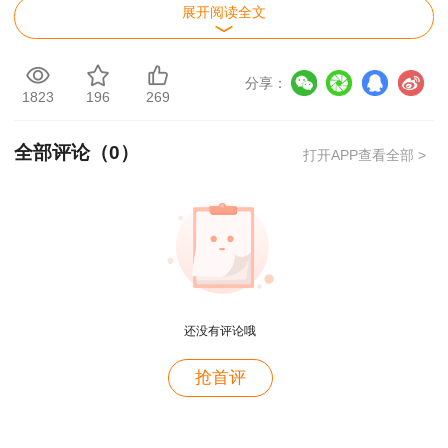
展开阅读全文
分享：
1823
196
269
全部评论（
0
）
打开APP查看全部 >
一级建造师查分入口：中国人事考试网
1、进入中国人事考试网，点击左侧“成绩查
询”；
2、填写用户名、密码、验证码。
还没有评论哦
用户m4****68
3、
选择“一级建造师”点击查询，进行查分
抢首评
老师讲的深入浅出，风趣幽默。编的记忆口诀也很助
一级建造师成绩查询常见问题：
于记忆。
用户zh****86