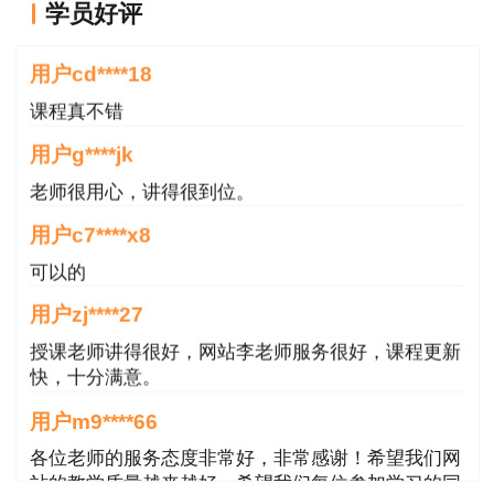
用户cd****18
一级建造师各科目合格标准为试卷满分的
学员好评
课程真不错
60％
用户g****jk
《建设工程经济》 60分
老师很用心，讲得很到位。
《建设工程法规及相关知识》 78分
用户c7****x8
可以的
《建设工程项目管理》 78分
用户zj****27
《专业工程管理与实务》 均为96分
授课老师讲得很好，网站李老师服务很好，课程更新
快，十分满意。
《专业工程管理与实务》包含10个专业，
即：建筑工程、公路工程、铁路工程、民航机场工
用户m9****66
程、港口与航道工程、水利水电工程、市政公用工
各位老师的服务态度非常好，非常感谢！希望我们网
程、通信与广电工程、矿业工程、机电工程
站的教学质量越来越好，希望我们每位参加学习的同
学都取得非常优秀满意的成绩，衷心感谢各位老师的
说明：
因考试政策、内容不断变化与调整，建
辛勤付出！
设工程教育网提供的以上信息仅供参考，如有异议