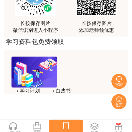
感谢教育网的多年支持与培养。
用户m9****66
长按保存图片
长按保存图片
老师讲课认真负责，要点突出；我考试通过了。
微信识别进入小程序
添加老师领优惠
用户m9****66
学习资料包免费领取
老师讲课认真负责，要点突出；我考试通过了。
用户ch****15
达老师的课程讲的非常好
用户s****02
学习计划
白皮书
喜欢达老师的讲课
历年试题
备考精华
用户s****02
一键领取
讲的不错~
用户s****02