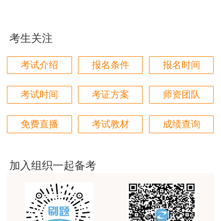
用户m9****66
请考生以权威部门公布的内容为准！
对本次课程购买的老师的服务态度非常满意。希望我
们网站教学质量越来越高。祝大家都取得满意的结
考生关注
果！
用户m5****66
考试介绍
报名条件
报名时间
3位老师，讲的都非常的好，
考试时间
考证方案
师资团队
用户m5****66
3位老师，讲的都非常的好
免费直播
考试教材
成绩查询
用户m9****88
建设工程教育网很给力，课程逻辑清晰，老师讲解通
俗易懂，重点突出，模拟题质量高，押题卷压中的知
加入组织一起备考
识点很多，尤其是实务简答题秘籍压中将近70%的小
问，让小白学员也能一次过四门，十分给力，值得推
荐[强][强]
用户jl****un