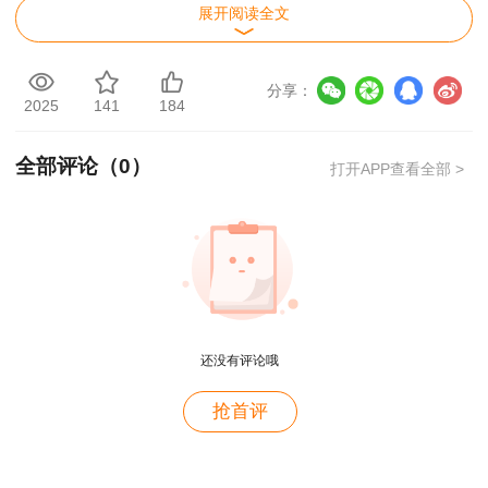
2018一建成绩查询时间：2019年1月3日
展开阅读全文
焦急等待，怕错过一级建造师成绩查询时间，
分享：
建设工程教育网一建成绩查询预约通道已开启，
快
2025
141
184
来预约查分>>
全部评论（
0
）
打开APP查看全部 >
一级建造师考试成绩查询流程
成绩查询网站：中国人事考试网
1.进入中国人事考试网，点击左侧“成绩查询”
用户m4****68
2.填写用户名、密码、验证码
老师讲的深入浅出，风趣幽默。编的记忆口诀也很助
还没有评论哦
于记忆。
3.选择“一级建造师”点击查询，进行查分
用户zh****86
抢首评
一级建造师合格标准
老师讲的很好