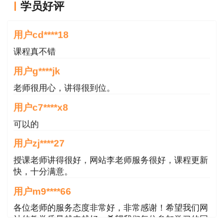
一级建造师各科目合格标准为试卷满分的
学员好评
老师讲的很好
60％
用户cd****18
《建设工程经济》 60分
课程真不错
《建设工程法规及相关知识》 78分
用户g****jk
老师很用心，讲得很到位。
《建设工程项目管理》 78分
用户c7****x8
《专业工程管理与实务》 均为96分
可以的
《专业工程管理与实务》包含10个专业，
用户zj****27
即：建筑工程、公路工程、铁路工程、民航机场工
授课老师讲得很好，网站李老师服务很好，课程更新
程、港口与航道工程、水利水电工程、市政公用工
快，十分满意。
程、通信与广电工程、矿业工程、机电工程
用户m9****66
说明：
因考试政策、内容不断变化与调整，建
各位老师的服务态度非常好，非常感谢！希望我们网
站的教学质量越来越好，希望我们每位参加学习的同
设工程教育网提供的以上信息仅供参考，如有异议