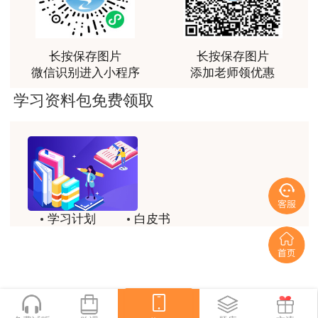
荐[强][强]
用户jl****un
长按保存图片
长按保存图片
感谢教育网的多年支持与培养。
微信识别进入小程序
添加老师领优惠
用户m9****66
学习资料包免费领取
老师讲课认真负责，要点突出；我考试通过了。
用户m9****66
老师讲课认真负责，要点突出；我考试通过了。
用户ch****15
学习计划
白皮书
达老师的课程讲的非常好
历年试题
备考精华
用户s****02
喜欢达老师的讲课
一键领取
用户s****02