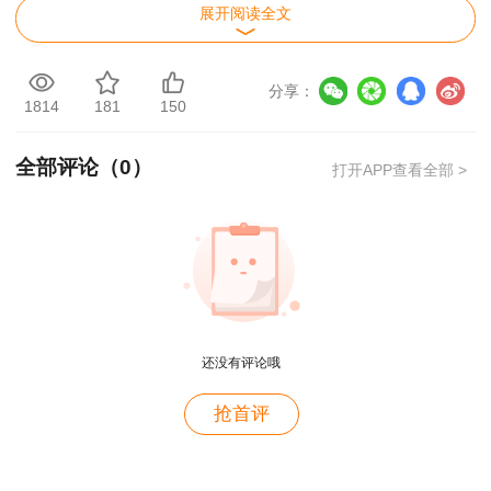
2018一建成绩查询时间：2019年1月3日
展开阅读全文
焦急等待，怕错过一级建造师成绩查询时间，
分享：
建设工程教育网一建成绩查询预约通道已开启，
快
1814
181
150
来预约查分>>
全部评论（
0
）
打开APP查看全部 >
一级建造师考试成绩查询流程
成绩查询网站：中国人事考试网
1.进入中国人事考试网，点击左侧“成绩查询”
2.填写用户名、密码、验证码
还没有评论哦
用户m4****68
3.选择“一级建造师”点击查询，进行查分
抢首评
老师讲的深入浅出，风趣幽默。编的记忆口诀也很助
于记忆。
一级建造师合格标准
用户zh****86