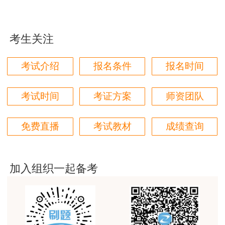
学都取得非常优秀满意的成绩，衷心感谢各位老师的
请考生以权威部门公布的内容为准！
辛勤付出！
考生关注
用户m9****66
对本次课程购买的老师的服务态度非常满意。希望我
考试介绍
报名条件
报名时间
们网站教学质量越来越高。祝大家都取得满意的结
果！
考试时间
考证方案
师资团队
用户m5****66
3位老师，讲的都非常的好，
免费直播
考试教材
成绩查询
用户m5****66
3位老师，讲的都非常的好
加入组织一起备考
用户m9****88
建设工程教育网很给力，课程逻辑清晰，老师讲解通
俗易懂，重点突出，模拟题质量高，押题卷压中的知
识点很多，尤其是实务简答题秘籍压中将近70%的小
问，让小白学员也能一次过四门，十分给力，值得推