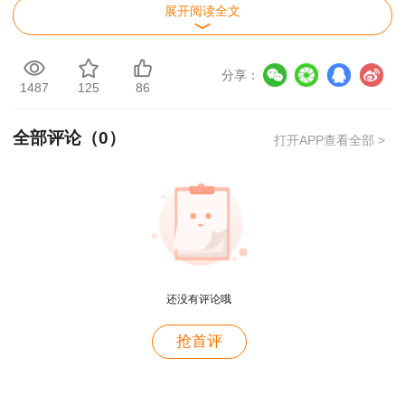
2019年9月2
2019年12月
展开阅读全文
2019年
94天
1-22日
25日
2018年9月1
2019年1月3
分享：
2018年
108天
1487
125
86
5-16日
日
2017年9月
2018年1月
2017年
130天
全部评论（
0
）
打开APP查看全部 >
16-17日
26日
焦急等待，怕错过一级建造师成绩查询时间，
建设工程教育网一建成绩查询预约通道已开启，
快
来预约查分>>
一级建造师考试成绩查询流程：
还没有评论哦
成绩查询网站：中国人事考试网
用户m4****68
抢首评
老师讲的深入浅出，风趣幽默。编的记忆口诀也很助
1.进入中国人事考试网，点击左侧“成绩查
于记忆。
询”；
用户zh****86