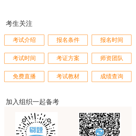
学都取得非常优秀满意的成绩，衷心感谢各位老师的
辛勤付出！
《建设工程经济》 60分
考生关注
用户m9****66
《建设工程法规及相关知识》 78分
对本次课程购买的老师的服务态度非常满意。希望我
考试介绍
报名条件
报名时间
们网站教学质量越来越高。祝大家都取得满意的结
《建设工程项目管理》 78分
果！
《专业工程管理与实务》 均为96分
考试时间
考证方案
师资团队
用户m5****66
3位老师，讲的都非常的好，
《专业工程管理与实务》包含10个专业，
免费直播
考试教材
成绩查询
即：建筑工程、公路工程、铁路工程、民航机场工
用户m5****66
程、港口与航道工程、水利水电工程、市政公用工
3位老师，讲的都非常的好
程、通信与广电工程、矿业工程、机电工程
加入组织一起备考
用户m9****88
说明：
因考试政策、内容不断变化与调整，建
建设工程教育网很给力，课程逻辑清晰，老师讲解通
俗易懂，重点突出，模拟题质量高，押题卷压中的知
设工程教育网提供的以上信息仅供参考，如有异议
识点很多，尤其是实务简答题秘籍压中将近70%的小
请考生以权威部门公布的内容为准!
问，让小白学员也能一次过四门，十分给力，值得推