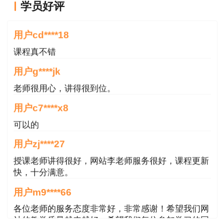
学员好评
2.填写用户名、密码、验证码。
老师讲的很好
用户cd****18
3.选择“一级建造师”点击查询，进行查分
课程真不错
一级建造师成绩管理办法：
用户g****jk
考试成绩实行
2年
为一个周期的滚动管理办
老师很用心，讲得很到位。
法，参加全部4个科目考试的人员必须在连续的两
用户c7****x8
个考试年度内通过全部科目;符合免试条件，参加2
可以的
个科目(建设工程法规及相关知识和专业工程管理
用户zj****27
与实务)考试的人员必须在一个考试年度内通过应
试科目为合格。
授课老师讲得很好，网站李老师服务很好，课程更新
快，十分满意。
一级建造师合格标准
用户m9****66
一级建造师各科目合格标准为试卷满分的
各位老师的服务态度非常好，非常感谢！希望我们网
站的教学质量越来越好，希望我们每位参加学习的同
60％