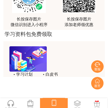
荐[强][强]
用户jl****un
长按保存图片
长按保存图片
感谢教育网的多年支持与培养。
微信识别进入小程序
添加老师领优惠
用户m9****66
学习资料包免费领取
老师讲课认真负责，要点突出；我考试通过了。
用户m9****66
老师讲课认真负责，要点突出；我考试通过了。
用户ch****15
学习计划
白皮书
达老师的课程讲的非常好
历年试题
备考精华
用户s****02
喜欢达老师的讲课
一键领取
用户s****02