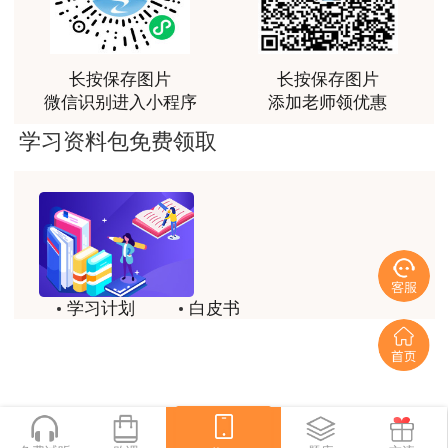
俗易懂，重点突出，模拟题质量高，押题卷压中的知
识点很多，尤其是实务简答题秘籍压中将近70%的小
问，让小白学员也能一次过四门，十分给力，值得推
长按保存图片
长按保存图片
荐[强][强]
微信识别进入小程序
添加老师领优惠
用户jl****un
学习资料包免费领取
感谢教育网的多年支持与培养。
用户m9****66
老师讲课认真负责，要点突出；我考试通过了。
用户m9****66
老师讲课认真负责，要点突出；我考试通过了。
学习计划
白皮书
用户ch****15
历年试题
备考精华
达老师的课程讲的非常好
一键领取
用户s****02
喜欢达老师的讲课