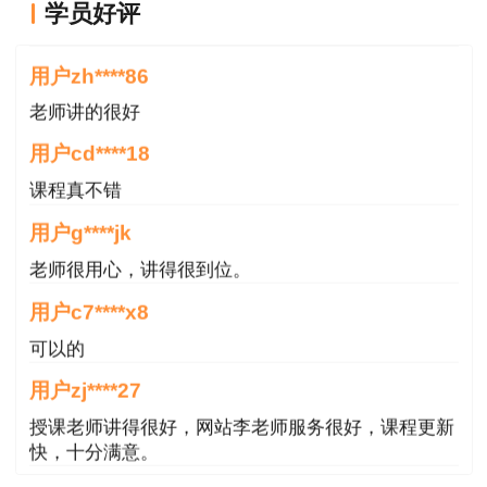
学员好评
于记忆。
3.选择“一级建造师”点击查询，进行查分
用户zh****86
一级建造师成绩管理办法：
老师讲的很好
考试成绩实行
2年
为一个周期的滚动管理办
用户cd****18
法，参加全部4个科目考试的人员必须在连续的两
课程真不错
个考试年度内通过全部科目;符合免试条件，参加2
用户g****jk
个科目(建设工程法规及相关知识和专业工程管理
老师很用心，讲得很到位。
与实务)考试的人员必须在一个考试年度内通过应
试科目为合格。
用户c7****x8
可以的
说明：
因考试政策、内容不断变化与调整，建
用户zj****27
设工程教育网提供的以上信息仅供参考，如有异议
请考生以权威部门公布的内容为准!
授课老师讲得很好，网站李老师服务很好，课程更新
快，十分满意。
用户m9****66