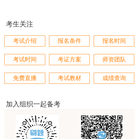
各位老师的服务态度非常好，非常感谢！希望我们网
站的教学质量越来越好，希望我们每位参加学习的同
考生关注
学都取得非常优秀满意的成绩，衷心感谢各位老师的
辛勤付出！
考试介绍
报名条件
报名时间
用户m9****66
对本次课程购买的老师的服务态度非常满意。希望我
考试时间
考证方案
师资团队
们网站教学质量越来越高。祝大家都取得满意的结
果！
免费直播
考试教材
成绩查询
用户m5****66
3位老师，讲的都非常的好，
用户m5****66
加入组织一起备考
3位老师，讲的都非常的好
用户m9****88
建设工程教育网很给力，课程逻辑清晰，老师讲解通