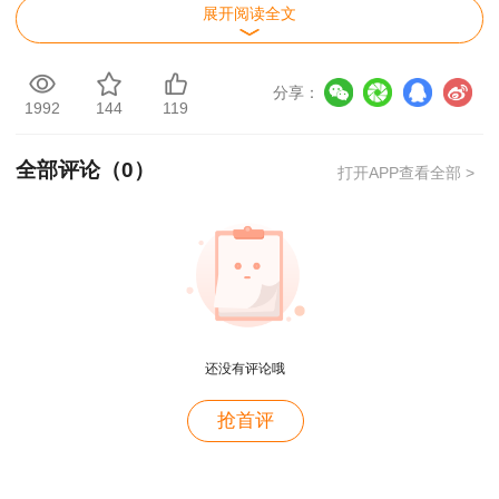
展开阅读全文
2018
9月15、16日
2019年1月3日10:00
星期三
年
分享：
2017
1992
144
119
9月16、17日
2018年1月26日10:00
星期五
年
焦急等待，怕错过一级建造师成绩查询时间，
全部评论（
0
）
打开APP查看全部 >
建设工程教育网一建成绩查询预约通道已开启，
快
来预约查分>>
一级建造师考试成绩查询流程：
成绩查询网站：中国人事考试网
还没有评论哦
1.进入中国人事考试网，点击左侧“成绩查
抢首评
询”；
用户m4****68
2.填写用户名、密码、验证码。
老师讲的深入浅出，风趣幽默。编的记忆口诀也很助