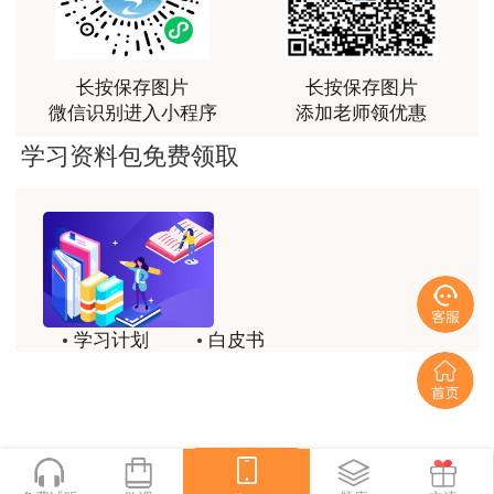
荐[强][强]
用户jl****un
长按保存图片
长按保存图片
感谢教育网的多年支持与培养。
微信识别进入小程序
添加老师领优惠
用户m9****66
学习资料包免费领取
老师讲课认真负责，要点突出；我考试通过了。
用户m9****66
老师讲课认真负责，要点突出；我考试通过了。
用户ch****15
学习计划
白皮书
达老师的课程讲的非常好
历年试题
备考精华
用户s****02
喜欢达老师的讲课
一键领取
用户s****02