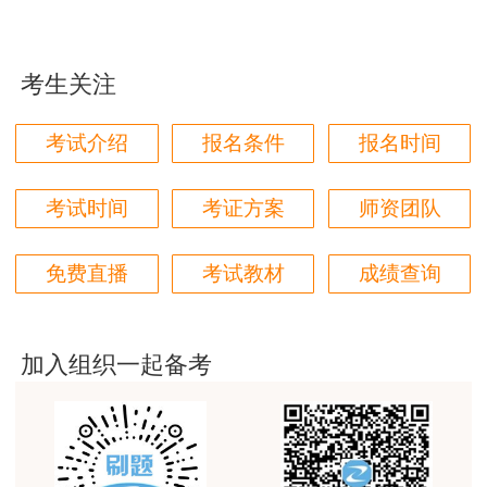
学都取得非常优秀满意的成绩，衷心感谢各位老师的
成绩公布后，多久可以领取证书？
辛勤付出！
答：成绩公布后，具体领证时间需关注当地人事考
考生关注
试中心的通知。
用户m9****66
对本次课程购买的老师的服务态度非常满意。希望我
考试介绍
报名条件
报名时间
们网站教学质量越来越高。祝大家都取得满意的结
果！
考试时间
考证方案
师资团队
用户m5****66
3位老师，讲的都非常的好，
免费直播
考试教材
成绩查询
用户m5****66
3位老师，讲的都非常的好
加入组织一起备考
用户m9****88
建设工程教育网很给力，课程逻辑清晰，老师讲解通
俗易懂，重点突出，模拟题质量高，押题卷压中的知
识点很多，尤其是实务简答题秘籍压中将近70%的小
问，让小白学员也能一次过四门，十分给力，值得推