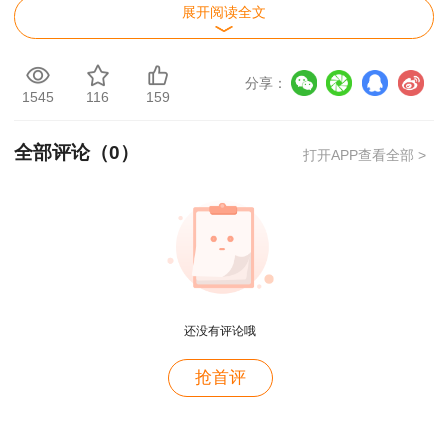
录网站查询。
展开阅读全文
2024年一级建造师考试成绩合格标准是多少
分享：
了解成绩查询方式的同时，考生也应关注合格标
1545
116
159
准。根据官方规定，2024年一级建造师考试各科
目的合格分数线如下：《建设工程经济》满分100
全部评论（
0
）
打开APP查看全部 >
分，合格分数线为60分；《建设工程法规与相关
知识》满分130分，合格分数线为78分；《建设工
程项目管理》满分130分，合格分数线为78分；
《专业工程管理实务》满分160分，合格分数线为
96分。考生需确保各科成绩达到相应分数线，才
能顺利通过考试。
还没有评论哦
用户m4****68
抢首评
一级建造师考试成绩如何管理及有效期是多久
老师讲的深入浅出，风趣幽默。编的记忆口诀也很助
于记忆。
一级建造师考试成绩实行2年为一个周期的滚动管
理办法。参加全部4个科目考试的人员必须在连续
用户zh****86