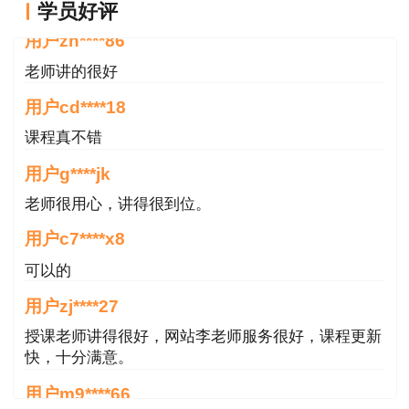
学员好评
的两个考试年度内通过全部科目；符合免试条件，
老师讲的很好
参加2个科目（建设工程法规及相关知识和专业工
用户cd****18
程管理与实务）考试的人员必须在一个考试年度内
课程真不错
通过应试科目。这意味着考生需要合理规划考试时
间，确保在规定周期内完成所有科目的考试。
用户g****jk
老师很用心，讲得很到位。
常见问题
用户c7****x8
成绩查询时需要准备哪些信息？
答：考生需要准备个人信息，包括姓名、身份证号
可以的
等，以确保顺利查询成绩。
用户zj****27
授课老师讲得很好，网站李老师服务很好，课程更新
如果成绩不合格，下一年是否需要重新考全部科
快，十分满意。
目？
用户m9****66
答：根据滚动管理办法，考生只需在下一年考未通
过的科目即可。
各位老师的服务态度非常好，非常感谢！希望我们网
站的教学质量越来越好，希望我们每位参加学习的同