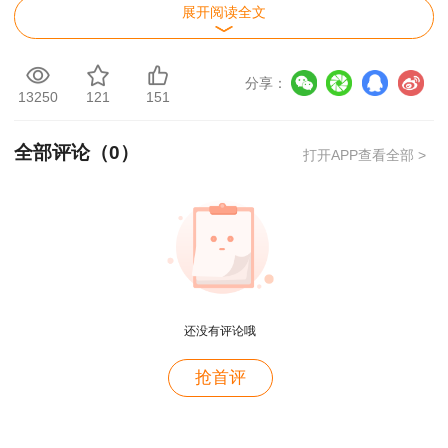
展开阅读全文
分享：
13250
121
151
全部评论（
0
）
打开APP查看全部 >
还没有评论哦
用户m4****68
抢首评
老师讲的深入浅出，风趣幽默。编的记忆口诀也很助
于记忆。
用户zh****86