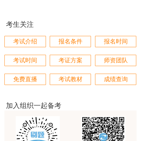
学都取得非常优秀满意的成绩，衷心感谢各位老师的
辛勤付出！
考生关注
用户m9****66
对本次课程购买的老师的服务态度非常满意。希望我
考试介绍
报名条件
报名时间
们网站教学质量越来越高。祝大家都取得满意的结
果！
考试时间
考证方案
师资团队
用户m5****66
扫码估分
3位老师，讲的都非常的好，
免费直播
考试教材
成绩查询
用户m5****66
3位老师，讲的都非常的好
加入组织一起备考
用户m9****88
建设工程教育网很给力，课程逻辑清晰，老师讲解通
俗易懂，重点突出，模拟题质量高，押题卷压中的知
识点很多，尤其是实务简答题秘籍压中将近70%的小
问，让小白学员也能一次过四门，十分给力，值得推