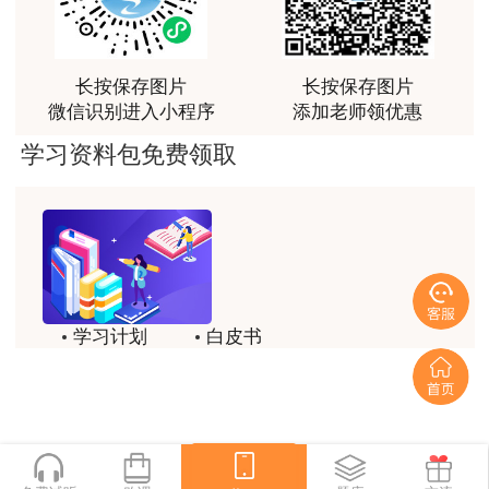
荐[强][强]
用户jl****un
长按保存图片
长按保存图片
感谢教育网的多年支持与培养。
微信识别进入小程序
添加老师领优惠
用户m9****66
学习资料包免费领取
老师讲课认真负责，要点突出；我考试通过了。
用户m9****66
老师讲课认真负责，要点突出；我考试通过了。
用户ch****15
学习计划
白皮书
达老师的课程讲的非常好
历年试题
备考精华
用户s****02
喜欢达老师的讲课
一键领取
用户s****02