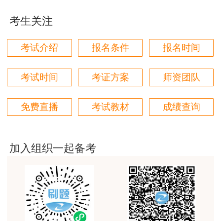
用户m5****66
考生关注
点击了解更多
一级建造师试题
3位老师，讲的都非常的好
考试介绍
报名条件
报名时间
用户m9****88
建设工程教育网很给力，课程逻辑清晰，老师讲解通
考试时间
考证方案
师资团队
俗易懂，重点突出，模拟题质量高，押题卷压中的知
识点很多，尤其是实务简答题秘籍压中将近70%的小
问，让小白学员也能一次过四门，十分给力，值得推
免费直播
考试教材
成绩查询
荐[强][强]
用户jl****un
加入组织一起备考
感谢教育网的多年支持与培养。
用户m9****66
老师讲课认真负责，要点突出；我考试通过了。
用户m9****66
老师讲课认真负责，要点突出；我考试通过了。