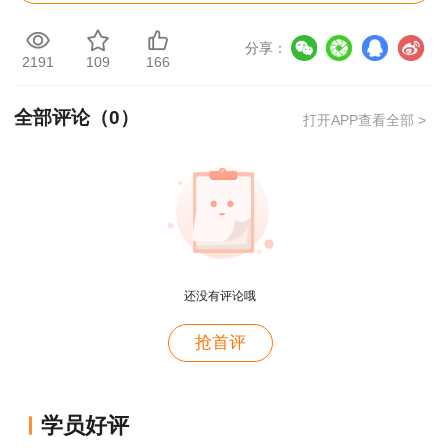
2021年一建
管理
试题及答案解析
第61-70题
分享：
2191
109
166
>>
用户m4****68
全部评论（
0
）
打开APP查看全部 >
2021年一建
管理
试题及答案解析
第71-80题
老师讲的深入浅出，风趣幽默。编的记忆口诀也很助
>>
于记忆。
2021年一建
管理
试题及答案解析
第81-90题
用户zh****86
>>
老师讲的很好
用户cd****18
2021年一建管理
试题及答案解析
第91-100题
还没有评论哦
>>
课程真不错
抢首评
用户g****jk
想要获取2021一建项目管理试题及答案解析
老师很用心，讲得很到位。
【完整版】，扫描或长按下方二维码进去加管理员
领取！
用户c7****x8
学员好评