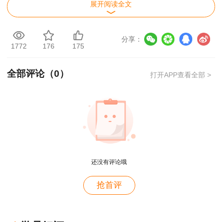
2019年4月29日
展开阅读全文
分享：
1772
176
175
全部评论（
0
）
打开APP查看全部 >
还没有评论哦
用户m4****68
抢首评
老师讲的深入浅出，风趣幽默。编的记忆口诀也很助
于记忆。
用户zh****86