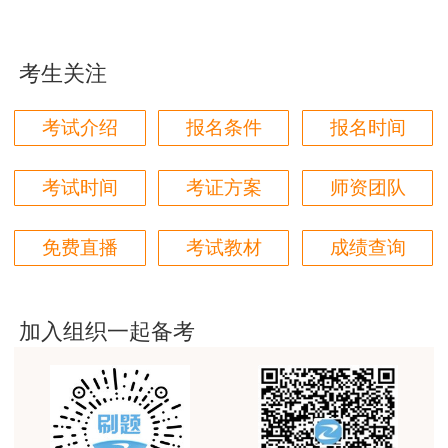
学都取得非常优秀满意的成绩，衷心感谢各位老师的
辛勤付出！
考生关注
用户m9****66
对本次课程购买的老师的服务态度非常满意。希望我
考试介绍
报名条件
报名时间
们网站教学质量越来越高。祝大家都取得满意的结
果！
考试时间
考证方案
师资团队
用户m5****66
3位老师，讲的都非常的好，
免费直播
考试教材
成绩查询
用户m5****66
3位老师，讲的都非常的好
加入组织一起备考
用户m9****88
建设工程教育网很给力，课程逻辑清晰，老师讲解通
俗易懂，重点突出，模拟题质量高，押题卷压中的知
识点很多，尤其是实务简答题秘籍压中将近70%的小
问，让小白学员也能一次过四门，十分给力，值得推