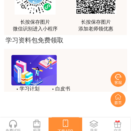
荐[强][强]
用户jl****un
长按保存图片
长按保存图片
感谢教育网的多年支持与培养。
微信识别进入小程序
添加老师领优惠
用户m9****66
学习资料包免费领取
老师讲课认真负责，要点突出；我考试通过了。
用户m9****66
老师讲课认真负责，要点突出；我考试通过了。
用户ch****15
学习计划
白皮书
达老师的课程讲的非常好
历年试题
备考精华
用户s****02
喜欢达老师的讲课
一键领取
用户s****02
免费试听
购课
下载APP
题库
交流