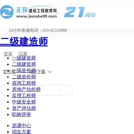
24小时客服电话：010-82333888
二级建造师
登录
注册
一级建造师
二级建造师
一级造价师
官方号
APP下载
二级造价师
咨询工程师
房地产估价师
监理工程师
中级安全师
资产评估师
职称评审
选课中心
招生方案