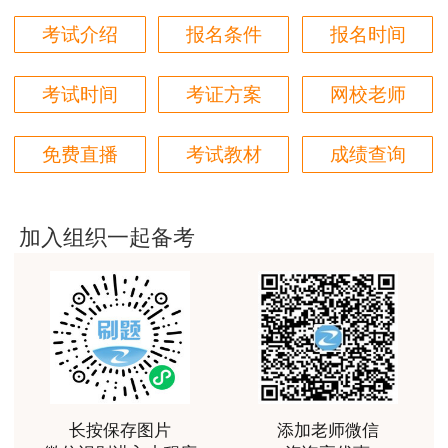
免冠彩色照片1张(背景要求为白色，仅二级建造师
用户m2****18
考试介绍
报名条件
报名时间
需要)。
授课内容非常专业，还有人给答疑。
（2）他人代领：①委托人身份证原件及复印
用户hq****jp
考试时间
考证方案
网校老师
件；②被委托人的身份证复印件并填写《授权委托
性价比较高的一套课程，深耕领域多年的资深师资，
书》（见附件2）和联系电话;③近期两寸免冠彩色
对知识点精准把握，内容深入浅出，理论和记忆口诀
免费直播
考试教材
成绩查询
相结合，备考更高效。
照片1张(背景要求为白色，仅二级建造师需要）。
用户m1****18
4、证书地址。
加入组织一起备考
课程体系非常全面具体，考前资料含金量很足，能压
中一些真题知识点，从而使考试过程中得心应手，顺
证书发放地址：朝阳市朝阳大街三段112号劳
利通过考试
动大厦，人事考试专用考场（入口在朝阳市劳动大
用户da****ng
厦正门东侧，中国银行西侧）。
小强老师讲得很好！生动、有趣、易于理解，支持！
逾期补领地址：朝阳市朝阳大街三段112号劳
用户m3****65
动大厦16楼人事考试办公室1610室。
长按保存图片
添加老师微信
朋友介绍来的，特意选择李娜老师的课程学习，讲解