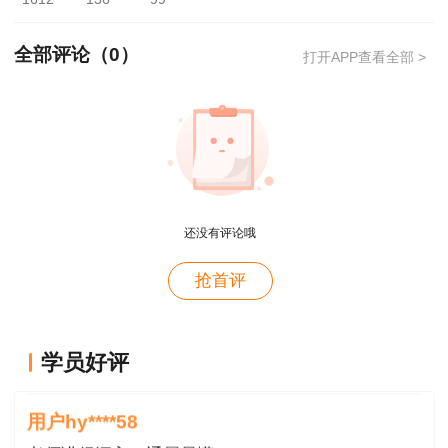
邮寄业务）。
（一）邮寄办理。
全部评论（
0
）
打开APP查看全部 >
1、考试办开通证书邮寄服务，考生可自愿选
择。
2、成绩合格人员可于2022年12月20日开始
通过微信扫描二维码，根据提示填写证书领取相关
邮寄信息。
还没有评论哦
用户m4****66
抢首评
3、成绩合格人员准确提交采集信息后，朝阳
对课程特满意
市人事考试办公室将根据证书邮寄订单完成相关考
用户hy****58
生的证书打印分类工作，统一交邮政速递公司寄
学员好评
讲的深入浅出---通俗易懂
出。
用户hy****58
4、考生必须凭本人有效身份证原件签收，考
老师讲得深入，通属易懂👍🏻