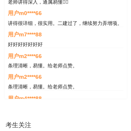
生签收的邮件包含《资格证书》、《资格考试合格
用户m0****66
人员登记表》（见附件1）。邮寄费用按邮政部门
收费标准采取到付方式由考生支付。如因虚假信息
讲得很详细，很实用。二建过了，继续努力弄增项。
或拒绝配合投递签收要求的，邮政投递员有权收回
用户m7****88
证书邮件，相关费用由考生在现场领取证书时补
好好好好好好好
交。
用户m2****66
（二）现场发放。
条理清晰，易懂。给老师点赞。
用户m2****66
1、本次集中发放时间为2022年12月21日-22
日，每日上午9:00-11:00、下午1:30-4:00。
条理清晰，易懂。给老师点赞。
用户m4****88
2、逾期补领时间为每周周三。
非常好！感谢！感谢！
3、办理证书所需材料。
用户m4****88
（1）本人领取：①身份证原件；②近期两寸
考生关注
非常好！感谢！！！