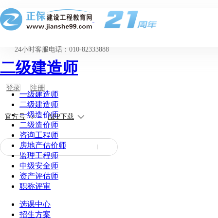
24小时客服电话：010-82333888
二级建造师
登录
注册
一级建造师
二级建造师
一级造价师
官方号
APP下载
二级造价师
咨询工程师
房地产估价师
监理工程师
中级安全师
资产评估师
职称评审
选课中心
招生方案