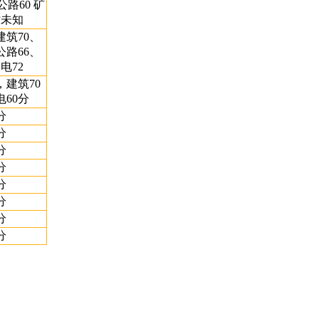
 公路60 矿
时未知
建筑70、
公路66、
电72
，建筑70
60分
分
分
分
分
分
分
分
分