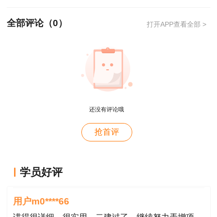
全部评论（
0
）
打开APP查看全部 >
用户m4****66
还没有评论哦
对课程特满意
用户hy****58
抢首评
讲的深入浅出---通俗易懂
用户hy****58
学员好评
老师讲得深入，通属易懂👍🏻
用户m0****66