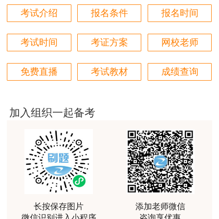
考试介绍
报名条件
报名时间
用户hq****jp
性价比较高的一套课程，深耕领域多年的资深师资，
对知识点精准把握，内容深入浅出，理论和记忆口诀
考试时间
考证方案
网校老师
相结合，备考更高效。
用户m1****18
免费直播
考试教材
成绩查询
课程体系非常全面具体，考前资料含金量很足，能压
中一些真题知识点，从而使考试过程中得心应手，顺
利通过考试
加入组织一起备考
用户da****ng
小强老师讲得很好！生动、有趣、易于理解，支持！
用户m3****65
朋友介绍来的，特意选择李娜老师的课程学习，讲解
的非常清晰，容易理解。
长按保存图片
添加老师微信
用户m4****88
微信识别进入小程序
咨询享优惠