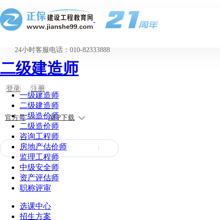
24小时客服电话：010-82333888
二级建造师
登录
注册
一级建造师
二级建造师
一级造价师
官方号
APP下载
二级造价师
咨询工程师
房地产估价师
监理工程师
中级安全师
资产评估师
职称评审
选课中心
招生方案