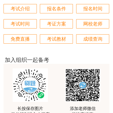
用户m2****18
考试介绍
报名条件
报名时间
授课内容非常专业，还有人给答疑。
考试时间
考证方案
网校老师
用户hq****jp
性价比较高的一套课程，深耕领域多年的资深师资，
免费直播
考试教材
成绩查询
对知识点精准把握，内容深入浅出，理论和记忆口诀
相结合，备考更高效。
用户m1****18
加入组织一起备考
课程体系非常全面具体，考前资料含金量很足，能压
中一些真题知识点，从而使考试过程中得心应手，顺
利通过考试
用户da****ng
小强老师讲得很好！生动、有趣、易于理解，支持！
用户m3****65
长按保存图片
添加老师微信