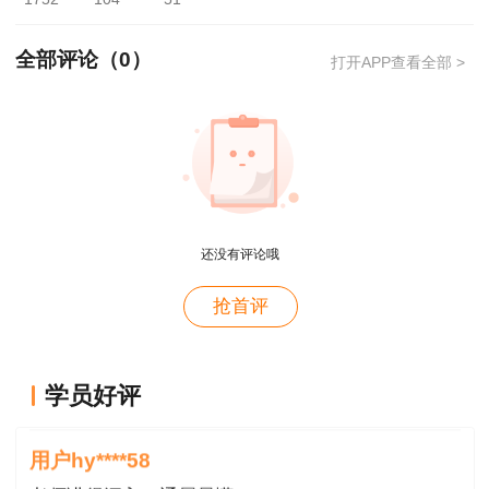
2012
62分
50分
62分
全部评论（
0
）
打开APP查看全部 >
2011
62分
50分
62分
2010
57分
50分
57分
2009
50分
40分
50分
2008
52分
50分
52分
还没有评论哦
以上是2008-2019年宁夏历年二建成绩合格标
用户m4****66
抢首评
准，希望对大家的考试有所帮助。
对课程特满意
用户hy****58
学员好评
讲的深入浅出---通俗易懂
用户hy****58