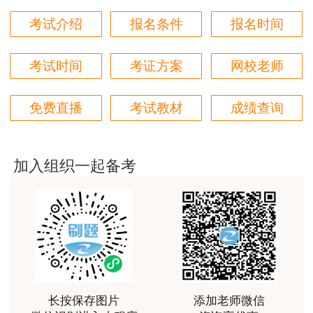
用户m4****88
考试介绍
报名条件
报名时间
非常好！感谢！！！
考试时间
考证方案
网校老师
用户m2****18
授课内容非常专业，还有人给答疑。
免费直播
考试教材
成绩查询
用户hq****jp
性价比较高的一套课程，深耕领域多年的资深师资，
对知识点精准把握，内容深入浅出，理论和记忆口诀
加入组织一起备考
相结合，备考更高效。
用户m1****18
课程体系非常全面具体，考前资料含金量很足，能压
中一些真题知识点，从而使考试过程中得心应手，顺
利通过考试
用户da****ng
长按保存图片
添加老师微信