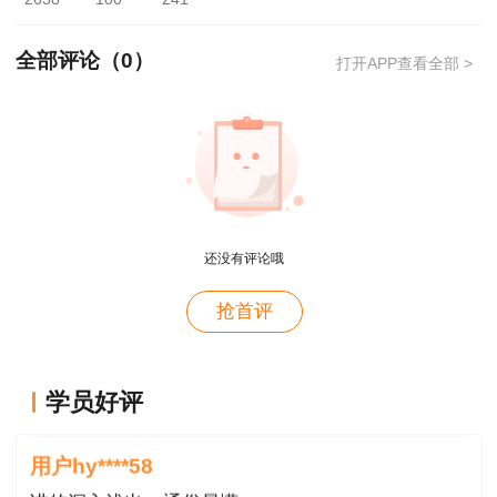
醒服务，方便大家及时查分。
成绩查询预约提醒
>>
全部评论（
0
）
打开APP查看全部 >
还没有评论哦
抢首评
参考：
2015-2020年全国二级建造师成绩查询
入口开通时间
用户m4****66
学员好评
对课程特满意
等待成绩之余，大家可以先把考后审核资料准
用户hy****58
备好。
2021年二级建造师考后审核地区及审核时