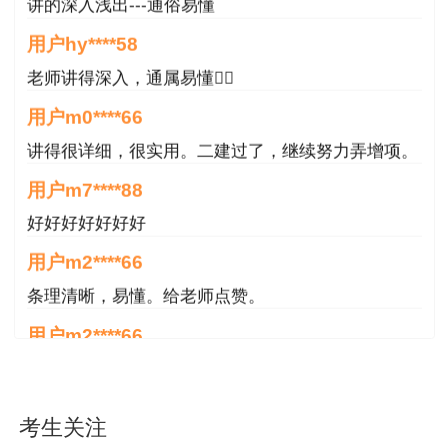
间汇总
讲的深入浅出---通俗易懂
用户hy****58
2022年二级建造师新课已开通，准备参加
老师讲得深入，通属易懂👍🏻
2022年二级建造师考试的考生要抓紧时间复习
啦！
点击免费试听>>
用户m0****66
讲得很详细，很实用。二建过了，继续努力弄增项。
现在报课，即可先学习2021年二级建造师教
用户m7****88
材精讲班、习题强化班课程，以及2022年零基础
预习班，进行第一轮复习，待二级建造师新版教材
好好好好好好好
上市后，结合新课进行第二轮复习。这样才能夯实
用户m2****66
基础，以不变应万变。
条理清晰，易懂。给老师点赞。
用户m2****66
条理清晰，易懂。给老师点赞。
用户m4****88
考生关注
非常好！感谢！感谢！