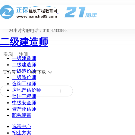
24小时客服电话：010-82333888
二级建造师
登录
注册
一级建造师
二级建造师
一级造价师
官方号
APP下载
二级造价师
咨询工程师
房地产估价师
监理工程师
中级安全师
资产评估师
职称评审
选课中心
招生方案