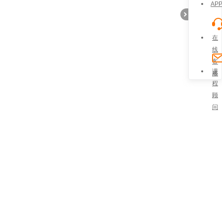
AP
在
线
客
折
课
服
程
顾
问
叠