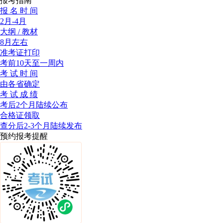
报考指南
报 名 时 间
2月-4月
大纲 / 教材
8月左右
准考证打印
考前10天至一周内
考 试 时 间
由各省确定
考 试 成 绩
考后2个月陆续公布
合格证领取
查分后2-3个月陆续发布
预约报考提醒