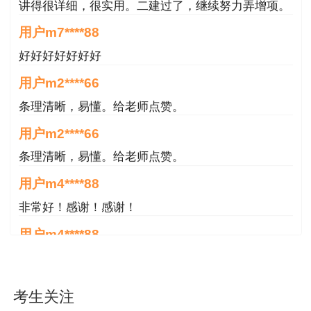
州）
讲得很详细，很实用。二建过了，继续努力弄增项。
用户m7****88
登录湖北省人事考试院微信公众号，在证书领
取栏目点击在线领证。或者考生本人扫描下方“二
好好好好好好好
维码”申请邮寄。武汉市邮政部门直接寄出，邮费
用户m2****66
到付，凭短信密码领取。对于投递失败证书，将原
条理清晰，易懂。给老师点赞。
路退回，需重新扫码申请。提交邮寄信息后，可通
用户m2****66
过中国邮政官方公众微信号“EMS中国邮政速递物
条理清晰，易懂。给老师点赞。
流”查看邮寄状态。
用户m4****88
非常好！感谢！感谢！
2．现场领取预约（仅限省直、武汉考区考
用户m4****88
生）
非常好！感谢！！！
非省直、武汉考区考生可在在线发放时间（8
用户m2****18
考生关注
月22日至12月30日）结束后与相应地市州考试机
授课内容非常专业，还有人给答疑。