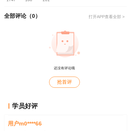
上之列的考生请联系相应市（州）人事考试机构办
理。
全部评论（
0
）
打开APP查看全部 >
二、办证时间
线上提前预约时间：
2025年8月20日－2025
年8月22日
用户m4****66
正式领证时间：
2025年8月22日
。将按预约先
还没有评论哦
对课程特满意
后顺序寄出证书，正式领证后依然可以在线直邮预
约。
用户hy****58
抢首评
讲的深入浅出---通俗易懂
三、办理方式（以下两种方式任选其一即可）
用户hy****58
学员好评
（一）线上邮寄预约
老师讲得深入，通属易懂👍🏻
1．扫描“二维码”邮寄（仅限以上参与地市
用户m0****66