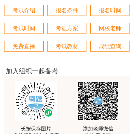
构联系领取。
考试介绍
报名条件
报名时间
用户hq****jp
省直、武汉考区考生须本人扫描“二维码”，选
性价比较高的一套课程，深耕领域多年的资深师资，
定现场领取时间段。在预约时间段内，持本人身份
对知识点精准把握，内容深入浅出，理论和记忆口诀
考试时间
考证方案
网校老师
相结合，备考更高效。
证或社保卡原件，凭预约界面到中国邮政集团有限
公司武汉市分公司东院（江汉区银墩路）—湖北邮
用户m1****18
免费直播
考试教材
成绩查询
政数字政务中心现场领取。
课程体系非常全面具体，考前资料含金量很足，能压
中一些真题知识点，从而使考试过程中得心应手，顺
乘车线路：中国邮政集团有限公司武汉市分公
利通过考试
加入组织一起备考
司东院（江汉区银墩路）。
用户da****ng
小强老师讲得很好！生动、有趣、易于理解，支持！
地铁：2号线汉口火车站B出口步行500米，C
出口步行360米。
用户m3****65
朋友介绍来的，特意选择李娜老师的课程学习，讲解
公交：10路、289路、292路、310路、376
的非常清晰，容易理解。
路、38路、411路、509路、533路、545路、561
长按保存图片
添加老师微信
用户m4****88
路、610路、703路、730路、736路、79路、