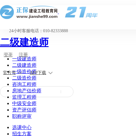
24小时客服电话：010-82333888
二级建造师
登录
注册
一级建造师
二级建造师
一级造价师
官方号
APP下载
二级造价师
咨询工程师
房地产估价师
监理工程师
中级安全师
资产评估师
职称评审
选课中心
招生方案