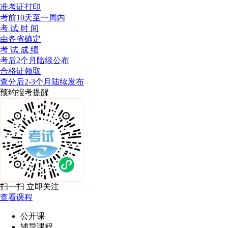
准考证打印
考前10天至一周内
考 试 时 间
由各省确定
考 试 成 绩
考后2个月陆续公布
合格证领取
查分后2-3个月陆续发布
预约报考提醒
扫一扫 立即关注
查看课程
公开课
辅导课程