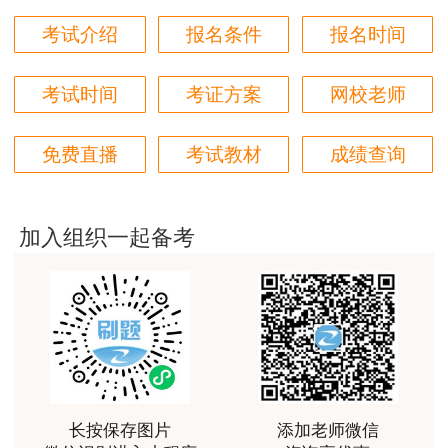
考试介绍
报名条件
报名时间
用户hq****jp
性价比较高的一套课程，深耕领域多年的资深师资，
对知识点精准把握，内容深入浅出，理论和记忆口诀
考试时间
考证方案
网校老师
相结合，备考更高效。
用户m1****18
免费直播
考试教材
成绩查询
课程体系非常全面具体，考前资料含金量很足，能压
中一些真题知识点，从而使考试过程中得心应手，顺
利通过考试
加入组织一起备考
用户da****ng
小强老师讲得很好！生动、有趣、易于理解，支持！
用户m3****65
朋友介绍来的，特意选择李娜老师的课程学习，讲解
的非常清晰，容易理解。
长按保存图片
添加老师微信
用户m4****88