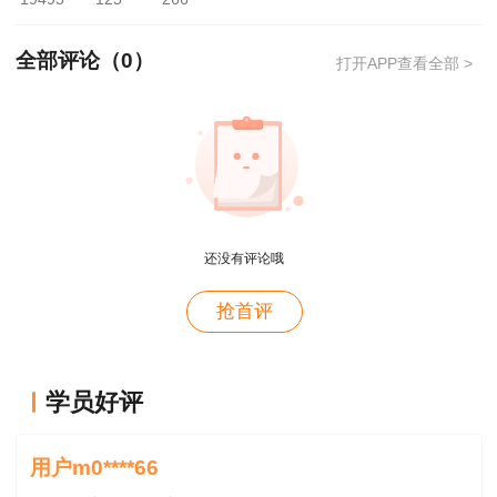
2、关于复查成绩。应试人员如对本人成绩有
全部评论（
0
）
打开APP查看全部 >
疑问,请
于成绩公布后30日内(8月18日-9月17日)向
所在考区人事考试机构(省直考区向省住建厅执业
资格注册中心)书面申请复查
。
温馨提示：
二级建造师查分高峰期查询成绩人
用户m4****66
员较多，可能会造成网络拥堵、查询入口无法进入
还没有评论哦
对课程特满意
等情况，考生们可错开查分高峰期进行成绩查询。
用户hy****58
抢首评
讲的深入浅出---通俗易懂
用户hy****58
学员好评
老师讲得深入，通属易懂👍🏻
用户m0****66