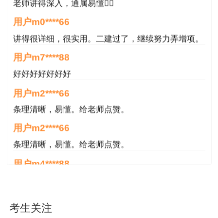
老师讲得深入，通属易懂👍🏻
址：
江苏人事考试网
-专业技术专栏。
用户m0****66
公示期结束4个工作日后，合格人员自助打印
讲得很详细，很实用。二建过了，继续努力弄增项。
《成绩合格证明》。网址：“江苏省人力资源和社
用户m7****88
会保障厅网上办事大厅个人办事-人才人事-江苏省
好好好好好好好
人事考试报名-专技类资格考试审查结果查询”。
用户m2****66
四、特别提醒
条理清晰，易懂。给老师点赞。
（一）报考级别为“增报专业”、“免试”的，审
用户m2****66
查机构将通过相关数据进行筛查，审查对象等待审
条理清晰，易懂。给老师点赞。
核即可，无需任何操作。
用户m4****88
（二）结业证书、肄业证书及培训班证书不等
非常好！感谢！感谢！
同于学历学位，不符合报考条件。
用户m4****88
考生关注
非常好！感谢！！！
五、虚假承诺处理