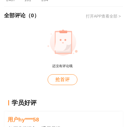
如显示“审核中”，考生无需任何操作，第二天
再次查询。
全部评论（
0
）
打开APP查看全部 >
如显示“请提交学历证书、社保证明、工作年
限证明”等内容，请考生在规定时间内上传真实有
效的材料。考生审查材料上传网址：“江苏省人力
资源和社会保障厅网上办事大厅个人办事-人才人
事-江苏省人事考试报名-专技类资格考试审查材料
还没有评论哦
上传”。
用户m4****66
抢首评
三、审查结果公布和公示
对课程特满意
9月27日，公布审查结果。网址：“省人社厅网
用户hy****58
学员好评
上办事大厅个人办事-人才人事-江苏省人事考试报
讲的深入浅出---通俗易懂
名-专技类资格考试审查结果查询”。
用户hy****58
9月28日至10月10日，公示合格人员名单。网