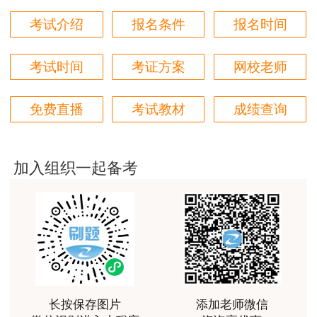
用户m2****18
考试介绍
报名条件
报名时间
审查对象应按规定时间参加资格审核，不得提
授课内容非常专业，还有人给答疑。
供虚假材料。不符合报考条件的考生，将按考试成
考试时间
考证方案
网校老师
绩无效处理。对有故意隐瞒真实情况、提供虚假承
用户hq****jp
诺或者以其他不正当手段取得考试资格等严重违纪
性价比较高的一套课程，深耕领域多年的资深师资，
免费直播
考试教材
成绩查询
对知识点精准把握，内容深入浅出，理论和记忆口诀
违规行为的，按照《专业技术人员资格考试违纪违
相结合，备考更高效。
规行为处理规定》（人力资源和社会保障部令第
用户m1****18
31号）处理，记入专业技术人员资格考试诚信档
加入组织一起备考
案库。涉嫌犯罪的，移送司法机关处理。
课程体系非常全面具体，考前资料含金量很足，能压
中一些真题知识点，从而使考试过程中得心应手，顺
六、咨询电话
利通过考试
用户da****ng
泰州市人事考试管理办公室86896090、
小强老师讲得很好！生动、有趣、易于理解，支持！
86891051、86888539。
用户m3****65
长按保存图片
添加老师微信