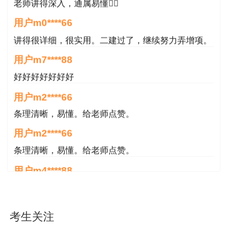
（
此二维码有效期到2024年1月7日
）
老师讲得深入，通属易懂👍🏻
用户m0****66
【本文是建设工程教育网原创文章，转载请注明来
讲得很详细，很实用。二建过了，继续努力弄增项。
自建设工程教育网】
用户m7****88
好好好好好好好
用户m2****66
条理清晰，易懂。给老师点赞。
用户m2****66
条理清晰，易懂。给老师点赞。
用户m4****88
非常好！感谢！感谢！
用户m4****88
考生关注
非常好！感谢！！！