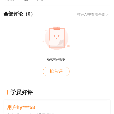
注2024二建教材变动解析直播提醒，还可领取
2024年二级建造师教材变动情况、大纲等资料。
全部评论（
0
）
打开APP查看全部 >
还没有评论哦
用户m4****66
抢首评
对课程特满意
用户hy****58
学员好评
讲的深入浅出---通俗易懂
进群了解2024二建教材变动情况
用户hy****58