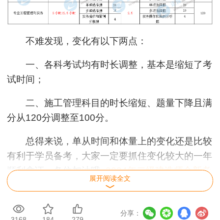
不难发现，变化有以下两点：
一、各科考试均有时长调整，基本是缩短了考
试时间；
二、施工管理科目的时长缩短、题量下降且满
分从120分调整至100分。
总得来说，单从时间和体量上的变化还是比较
有利于学员备考，大家一定要抓住变化较大的一年
顺利拿证，各位加油哦~
2024年二级建造师全新考
展开阅读全文
试大纲 关注变动进群领取>>
欢迎进入二级建造师教材变动解析群，随时关
分享：
3168
184
279