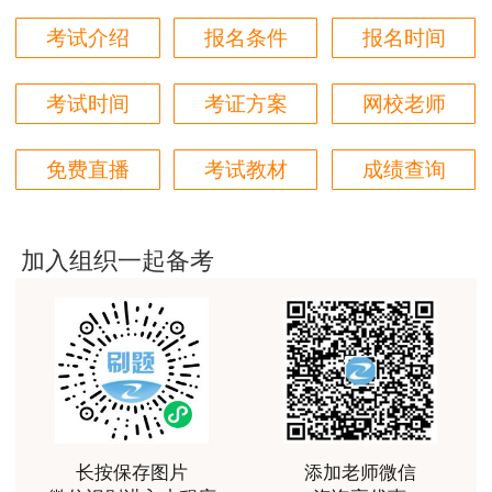
用户m2****18
考试介绍
报名条件
报名时间
授课内容非常专业，还有人给答疑。
考试时间
考证方案
网校老师
用户hq****jp
性价比较高的一套课程，深耕领域多年的资深师资，
免费直播
考试教材
成绩查询
对知识点精准把握，内容深入浅出，理论和记忆口诀
相结合，备考更高效。
用户m1****18
加入组织一起备考
课程体系非常全面具体，考前资料含金量很足，能压
中一些真题知识点，从而使考试过程中得心应手，顺
利通过考试
用户da****ng
小强老师讲得很好！生动、有趣、易于理解，支持！
用户m3****65
长按保存图片
添加老师微信