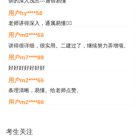
老师讲得深入，通属易懂👍🏻
注：
以上直播课程结束后会制作成课件，在“我的网
用户m0****66
校我的家”里供购课学员反复观看！
讲得很详细，很实用。二建过了，继续努力弄增项。
用户m7****88
尊享无忧班备考资料丰富 不需再额外购买教辅
好好好好好好好
尊享无忧班提供丰富的练习题、历年试题、考
用户m2****66
点总结类资料、机考系统等备考资料，还
赠送官方
教材
，备考二建完全够用，学员不需要再额外购买
条理清晰，易懂。给老师点赞。
任何备考资料了。
用户m2****66
条理清晰，易懂。给老师点赞。
尊享无忧班备考资料一览：
课程讲义、章节练
习、历年试题、阶段测评、3套全真模拟卷、3套
用户m4****88
考前摸底卷、入学测评、高频知识点练习、高频知
非常好！感谢！感谢！
识点解析、典型例题、薄弱知识点练习、冲关宝
用户m4****88
典、考前重点资料、知识点自助练习、案例必做
考生关注
非常好！感谢！！！