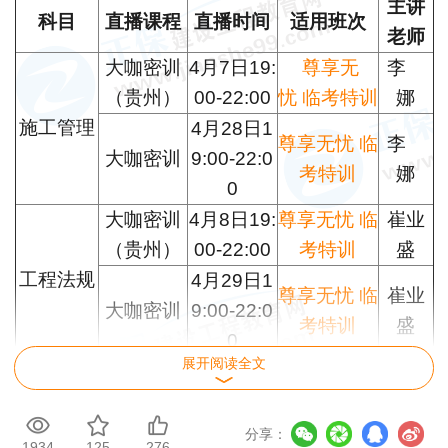
主讲
科目
直播课程
直播时间
适用班次
老师
大咖密训
4月7日19:
尊享无
李
（贵州）
00-22:00
忧
临考特训
娜
施工管理
4月28日1
尊享无忧
临
李
大咖密训
9:00-22:0
考特训
娜
0
大咖密训
4月8日19:
尊享无忧
临
崔业
（
贵州
）
00-22:00
考特训
盛
工程法规
4月29日1
尊享无忧
临
崔业
大咖密训
9:00-22:0
考特训
盛
0
展开阅读全文
4月10日1
大咖密训
尊享无忧
临
张小
9:00-22:0
（
贵州
）
考特训
强
0
分享：
建筑实务
1934
125
276