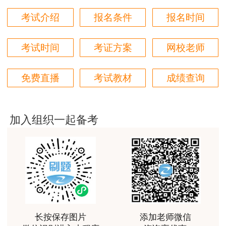
50题、案例100问、机考模拟系统（20套）。
立即
考试介绍
报名条件
报名时间
用户m2****18
免费试听>>
立即购课>>
授课内容非常专业，还有人给答疑。
考试时间
考证方案
网校老师
用户hq****jp
性价比较高的一套课程，深耕领域多年的资深师资，
免费直播
考试教材
成绩查询
对知识点精准把握，内容深入浅出，理论和记忆口诀
相结合，备考更高效。
用户m1****18
加入组织一起备考
课程体系非常全面具体，考前资料含金量很足，能压
中一些真题知识点，从而使考试过程中得心应手，顺
利通过考试
用户da****ng
小强老师讲得很好！生动、有趣、易于理解，支持！
用户m3****65
长按保存图片
添加老师微信