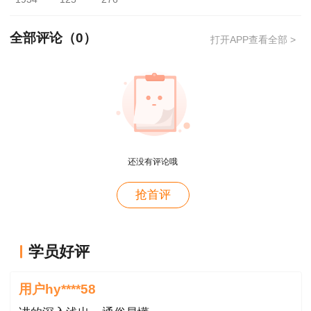
4月27日1
尊享无忧
临
张小
大咖密训
9:00-22:0
全部评论（
0
）
考特训
打开APP查看全部 >
强
0
3月27日1
大咖密训
尊享无忧
临
田
9:00-21:0
（
贵州
）
考特训
洋
0
市政实务
4月27日1
尊享无忧
临
田
大咖密训
9:00-22:0
还没有评论哦
考特训
洋
0
用户m4****66
抢首评
4月10日1
大咖密训
尊享无忧
临
康仁
对课程特满意
9:00-22:0
（
贵州
）
考特训
杰
0
用户hy****58
学员好评
机电实务
4月27日1
讲的深入浅出---通俗易懂
尊享无忧
临
康仁
大咖密训
9:00-22:0
考特训
杰
用户hy****58
0