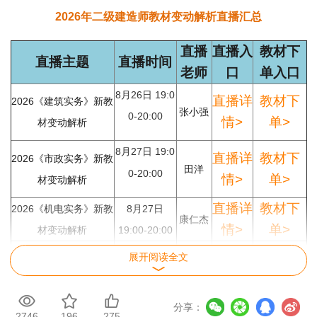
2026年二级建造师教材变动解析直播汇总
直播
直播入
教材下
直播主题
直播时间
老师
口
单入口
8月26日 19:0
直播详
教材下
2026《建筑实务》新教
张小强
0-20:00
情>
单>
材
变动解析
8月27日 19:0
直播详
教材下
2026《市政实务》新教
田洋
0-20:00
情>
单>
材
变动解析
直播详
教材下
2026《机电实务》新教
8月27日
康仁杰
情>
单>
材变动解析
19:00-20:00
直播详
教材下
2026《公路实务》新教
8月27日
展开阅读全文
聂旺
情>
单>
材变动解析
19:00-20:00
直播详
教材下
2026《水利实务》新教
8月27日
孙琦
分享：
情>
单>
材变动解析
19:00-20:00
2746
196
275