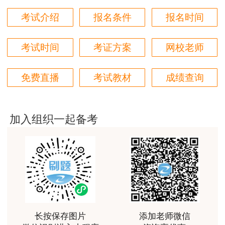
用户m2****18
考试介绍
报名条件
报名时间
授课内容非常专业，还有人给答疑。
考试时间
考证方案
网校老师
用户hq****jp
性价比较高的一套课程，深耕领域多年的资深师资，
免费直播
考试教材
成绩查询
对知识点精准把握，内容深入浅出，理论和记忆口诀
相结合，备考更高效。
用户m1****18
加入组织一起备考
课程体系非常全面具体，考前资料含金量很足，能压
中一些真题知识点，从而使考试过程中得心应手，顺
利通过考试
用户da****ng
小强老师讲得很好！生动、有趣、易于理解，支持！
用户m3****65
长按保存图片
添加老师微信