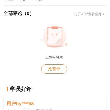
全部评论（
0
）
打开APP查看全部 >
还没有评论哦
用户m4****66
抢首评
对课程特满意
用户hy****58
学员好评
讲的深入浅出---通俗易懂
试题陆续在【正保刷题宝】估分小程序
中
更新...扫码
用户hy****58
对答案吧