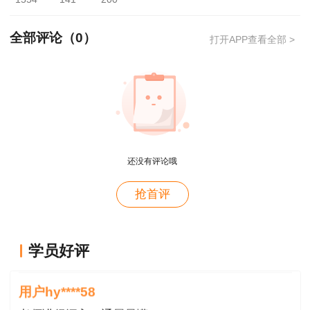
全部评论（
0
）
打开APP查看全部 >
还没有评论哦
用户m4****66
抢首评
对课程特满意
用户hy****58
学员好评
讲的深入浅出---通俗易懂
用户hy****58