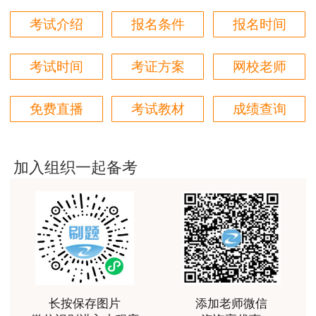
用户m2****18
考试介绍
报名条件
报名时间
授课内容非常专业，还有人给答疑。
考试时间
考证方案
网校老师
用户hq****jp
性价比较高的一套课程，深耕领域多年的资深师资，
免费直播
考试教材
成绩查询
对知识点精准把握，内容深入浅出，理论和记忆口诀
三、其他变化及注意事项
相结合，备考更高效。
1.试题题目越来越灵活和细节化，尤其是涉及
一些日常学习不太注意到的知识点。但仍属于大纲
用户m1****18
加入组织一起备考
之内，只是改变了出题形式，需要大家换一个思路
课程体系非常全面具体，考前资料含金量很足，能压
中一些真题知识点，从而使考试过程中得心应手，顺
做题。
利通过考试
2.多选题，需要考生记忆知识点准确，不能模
用户da****ng
棱两可，不确定可不选，遵循宁少勿多的原则。
3.针对试题内容要多思考：简单背会了考点就
小强老师讲得很好！生动、有趣、易于理解，支持！
能做题已经不能适应现在的考试形式了，必须针对
用户m3****65
长按保存图片
添加老师微信
记忆的知识点再去实际分析和运用。