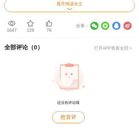
题
展开阅读全文
2021一级造价师造价管理试题及答案第41-50
分享：
题
1647
129
76
2021一级造价师造价管理试题及答案第51-60
全部评论（
0
）
打开APP查看全部 >
题
2021一级造价师造价管理试题及答案第61-70
题
2021一级造价师造价管理试题及答案第71-80
题
还没有评论哦
想要掌握2021年一级造价师试题及答案解
用户m2****88
抢首评
析，扫下方二维码加入一造考后讨论群。
一如既往的好
用户m1****68