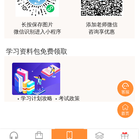
最棒的预习课
用户m2****66
越听越觉得好
长按保存图片
添加老师微信
微信识别进入小程序
咨询享优惠
用户m2****66
越听越觉得好
学习资料包免费领取
用户m2****66
非常非常非常非常棒！！!！
用户m2****66
非常非常非常非常棒！！!！
学习计划攻略
考试政策
用户xi****mo
试题/模拟题
备考精华
土建计量这门课我听了门金瑞和孙琦两位老师的课
程，感觉各有千秋，正好取长补短助我通过了该门考
一键领取
试，非常感谢两位老师的课程。