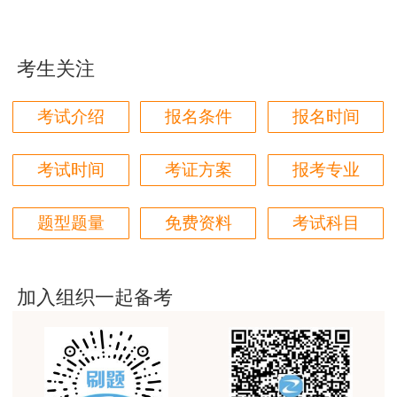
用户m1****96
三个字讲得好
考生关注
用户85****06
真的是把学习变成自己能理解的语言最重要！
考试介绍
报名条件
报名时间
用户m1****88
太喜欢王英老师了
考试时间
考证方案
报考专业
用户m5****68
题型题量
免费资料
考试科目
平台历史购买的课程，老师讲的多非常好
用户m2****68
老师讲的很细致很认真，课件准备充分也非常有耐
加入组织一起备考
心，听了老师的课很有收获，谢谢老师的付出和努
力。
用户m0****88