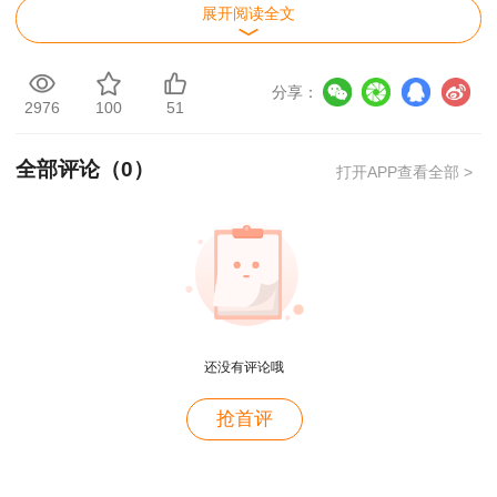
展开阅读全文
一造补考考后交流群
一造补考考后估分
【案例一】
【案例二】
【案例三】
【案例四】
【案
分享：
例五】
【案例六】
2976
100
51
点击此处查看更多
一造试题>>
全部评论（
0
）
打开APP查看全部 >
用户m2****88
一如既往的好
用户m1****68
王老师越来越年轻了
用户zh****35
还没有评论哦
王英老师讲的很好
用户m9****66
抢首评
讲的非常易懂