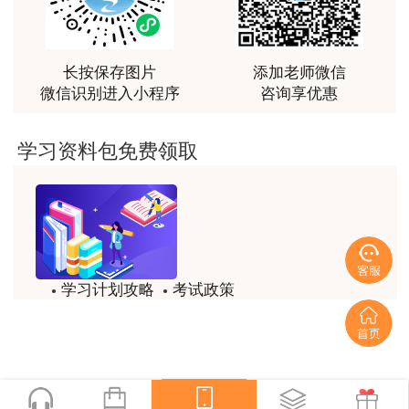
非常非常非常非常棒！！!！
用户m2****66
长按保存图片
添加老师微信
非常非常非常非常棒！！!！
微信识别进入小程序
咨询享优惠
用户xi****mo
土建计量这门课我听了门金瑞和孙琦两位老师的课
学习资料包免费领取
程，感觉各有千秋，正好取长补短助我通过了该门考
试，非常感谢两位老师的课程。
用户xi****mo
时间是我们通过的保证，没有什么比坚持更有价值，
听王英老师的土建案例课程就是通过一造考试的最强
后盾没有之一，感谢王英老师。
学习计划攻略
考试政策
试题/模拟题
备考精华
用户xi****mo
报全科性价比很高，适合学习时间充足的学员，达江
一键领取
老师讲课风趣幽默，李娜老师心灵鸡汤一篇接着一
篇，感谢老师的细心讲解让我能通过这两门考试。