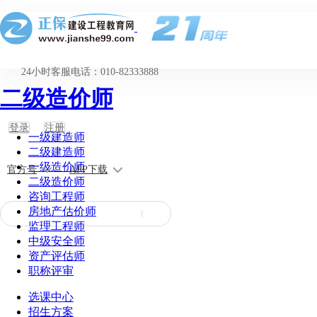
24小时客服电话：010-82333888
二级造价师
登录
注册
一级建造师
二级建造师
一级造价师
官方号
APP下载
二级造价师
咨询工程师
房地产估价师
监理工程师
中级安全师
资产评估师
职称评审
选课中心
招生方案