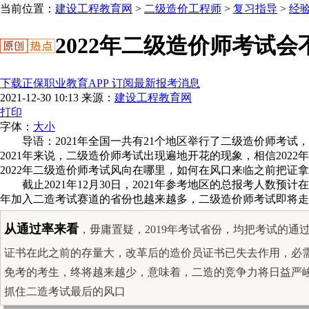
当前位置：
建设工程教育网
>
二级造价工程师
>
复习指导
>
经
2022年二级造价师考试
下载正保职业教育APP 订阅最新报考消息
2021-12-30 10:13
来源：
建设工程教育网
打印
字体：
大
小
导语：2021年全国一共有21个地区举行了二级造价师考
2021年来说，二级造价师考试出现遍地开花的现象，相信20
2022年二级造价师考试风向在哪里，如何在风口来临之前把证
截止2021年12月30日，2021年参考地区的总报考人
年加入二造考试赛道的省份也越来越多，二级造价师考试即将走
从通过率来看
，毋庸置疑，2019年考试省份，均把考试的
证书在此之前的存量大，改革后的造价员证书已失去作用，必
免考的考生，终将越来越少，意味着，二造的竞争力将日益严峻
抓住二造考试最后的风口