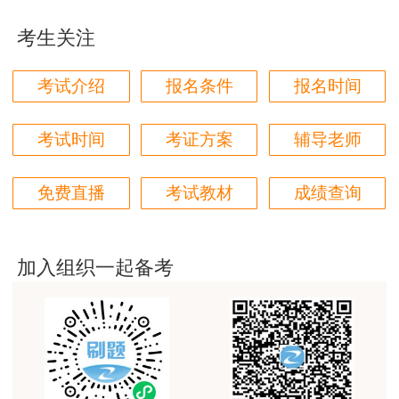
真的是把学习变成自己能理解的语言最重要！
考生关注
用户m1****88
太喜欢王英老师了
考试介绍
报名条件
报名时间
用户m5****68
平台历史购买的课程，老师讲的多非常好
考试时间
考证方案
辅导老师
用户m2****68
免费直播
考试教材
成绩查询
老师讲的很细致很认真，课件准备充分也非常有耐
心，听了老师的课很有收获，谢谢老师的付出和努
力。
加入组织一起备考
用户m0****88
最棒的预习课
用户m2****66
越听越觉得好