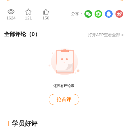
4.做好保护措施：在完成防水层后，应根据实
际情况采取相应的保护措施，如铺设细石混凝土或
分享：
砂浆作为隔离层，防止后续施工对防水层造成破
1624
121
150
坏。
全部评论（
0
）
打开APP查看全部 >
5.定期检查维护：即使采用了高质量的材料和
严格的施工标准，在使用过程中也可能会出现老
化、损坏等问题。因此，定期进行屋面检查，并及
时修复发现的问题是非常必要的。
用户m2****88
通过上述措施的有效实施，可以大大提高屋面
还没有评论哦
一如既往的好
节点部位的防水效果，延长建筑物的使用寿命。
用户m1****68
抢首评
王老师越来越年轻了
用户zh****35
学员好评
王英老师讲的很好