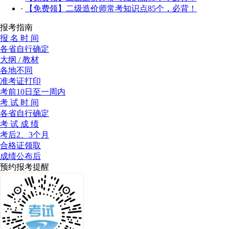
·
【免费领】二级造价师常考知识点85个，必背！
报考指南
报 名 时 间
各省自行确定
大纲 / 教材
各地不同
准考证打印
考前10日至一周内
考 试 时 间
各省自行确定
考 试 成 绩
考后2、3个月
合格证领取
成绩公布后
预约报考提醒