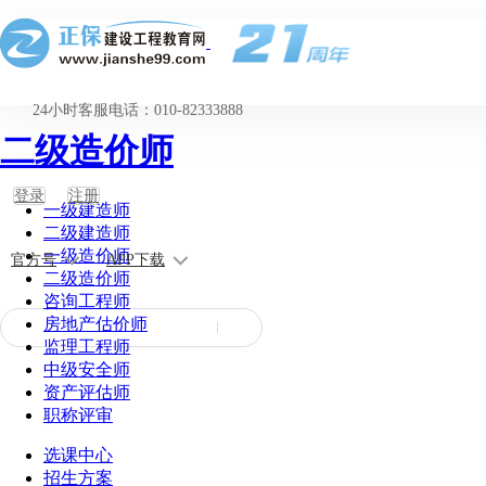
24小时客服电话：010-82333888
二级造价师
登录
注册
一级建造师
二级建造师
一级造价师
官方号
APP下载
二级造价师
咨询工程师
房地产估价师
监理工程师
中级安全师
资产评估师
职称评审
选课中心
招生方案