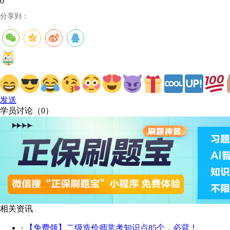
0
分享到：
发送
学员讨论（
0
）
相关资讯
·
【免费领】二级造价师常考知识点85个，必背！