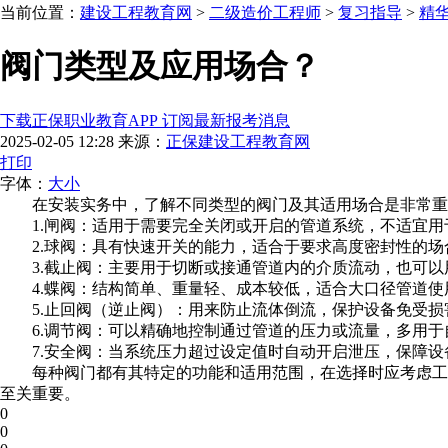
当前位置：
建设工程教育网
>
二级造价工程师
>
复习指导
>
精
阀门类型及应用场合？
下载正保职业教育APP 订阅最新报考消息
2025-02-05 12:28
来源：
正保建设工程教育网
打印
字体：
大
小
在安装实务中，了解不同类型的阀门及其适用场合是非常重
1.闸阀：适用于需要完全关闭或开启的管道系统，不适宜
2.球阀：具有快速开关的能力，适合于要求高度密封性的
3.截止阀：主要用于切断或接通管道内的介质流动，也可
4.蝶阀：结构简单、重量轻、成本较低，适合大口径管道
5.止回阀（逆止阀）：用来防止流体倒流，保护设备免受
6.调节阀：可以精确地控制通过管道的压力或流量，多用
7.安全阀：当系统压力超过设定值时自动开启泄压，保障
每种阀门都有其特定的功能和适用范围，在选择时应考虑工
至关重要。
0
0