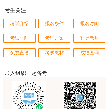
真的是把学习变成自己能理解的语言最重要！
考生关注
用户m1****88
太喜欢王英老师了
考试介绍
报名条件
报名时间
用户m5****68
平台历史购买的课程，老师讲的多非常好
考试时间
考证方案
辅导老师
用户m2****68
免费直播
考试教材
成绩查询
老师讲的很细致很认真，课件准备充分也非常有耐
心，听了老师的课很有收获，谢谢老师的付出和努
力。
加入组织一起备考
用户m0****88
最棒的预习课
用户m2****66
越听越觉得好