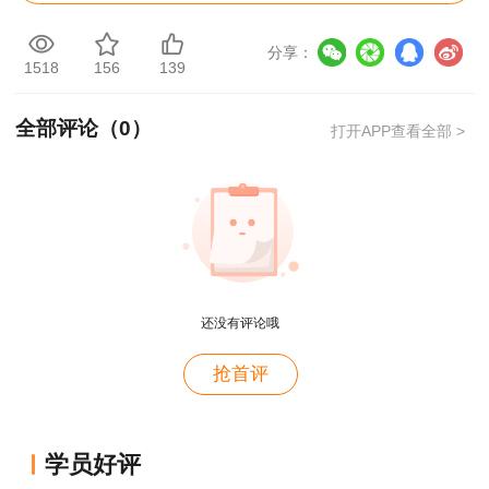
档，但容易留下指纹且不易清理。
分享：
5. 环保健康：随着人们环保意识的增强，在挑选
1518
156
139
装饰材料时还应关注其是否有害物质释放问题，优
先选择绿色环保的产品。
全部评论（
0
）
打开APP查看全部 >
总之，墙柱面装饰材料的选择是一个多因素考量的
过程，需要根据实际需求和偏好做出最合适的决
定。
用户m2****88
还没有评论哦
一如既往的好
用户m1****68
抢首评
王老师越来越年轻了
用户zh****35
学员好评
王英老师讲的很好