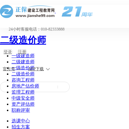
24小时客服电话：010-82333888
二级造价师
登录
注册
一级建造师
二级建造师
一级造价师
官方号
APP下载
二级造价师
咨询工程师
房地产估价师
监理工程师
中级安全师
资产评估师
职称评审
选课中心
招生方案