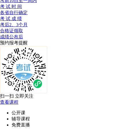
考前10日至一周内
考 试 时 间
各省自行确定
考 试 成 绩
考后2、3个月
合格证领取
成绩公布后
预约报考提醒
扫一扫 立即关注
查看课程
公开课
辅导课程
免费直播