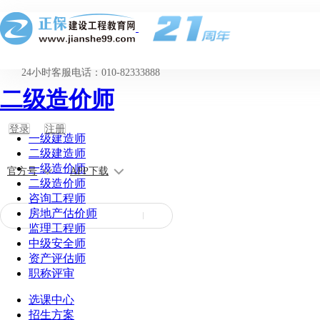
24小时客服电话：010-82333888
二级造价师
登录
注册
一级建造师
二级建造师
一级造价师
官方号
APP下载
二级造价师
咨询工程师
房地产估价师
监理工程师
中级安全师
资产评估师
职称评审
选课中心
招生方案