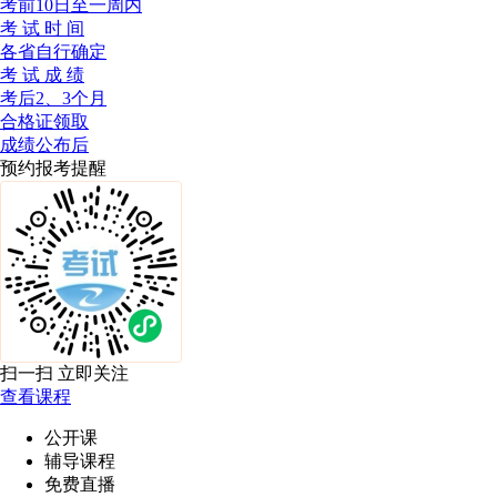
考前10日至一周内
考 试 时 间
各省自行确定
考 试 成 绩
考后2、3个月
合格证领取
成绩公布后
预约报考提醒
扫一扫 立即关注
查看课程
公开课
辅导课程
免费直播