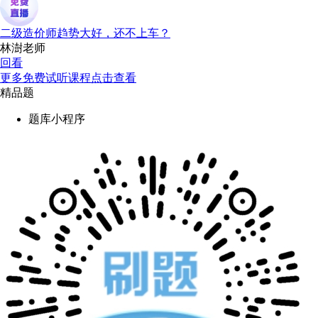
二级造价师趋势大好，还不上车？
林澍老师
回看
更多免费试听课程点击查看
精品题
题库小程序