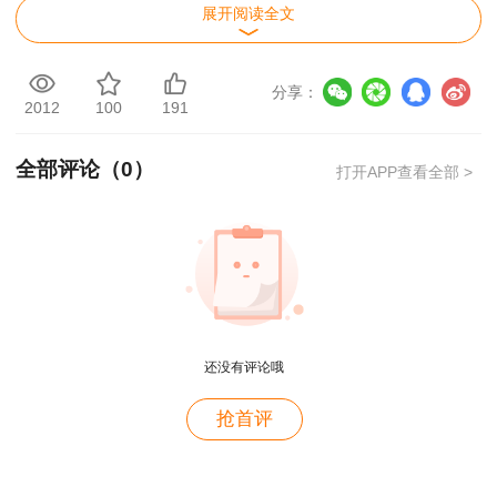
展开阅读全文
各科目试题类型、时间安排
建设工程造价管
建设工程计量与
分享：
理基础知识
计价实务
2012
100
191
考试时间 （小
2.5
3.0
时）
全部评论（
0
）
打开APP查看全部 >
满分记分
100
100
试题类型
客观题
客观和主观题
说明：
客观题指单项选择题、多项选择题等题
型，主观题指问答题及计算题等题型。
用户m2****88
还没有评论哦
一如既往的好
用户m1****68
抢首评
王老师越来越年轻了
用户zh****35