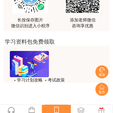
越听越觉得好
用户m2****66
越听越觉得好
长按保存图片
添加老师微信
微信识别进入小程序
咨询享优惠
用户m2****66
非常非常非常非常棒！！!！
学习资料包免费领取
用户m2****66
非常非常非常非常棒！！!！
用户xi****mo
土建计量这门课我听了门金瑞和孙琦两位老师的课
学习计划攻略
考试政策
程，感觉各有千秋，正好取长补短助我通过了该门考
试，非常感谢两位老师的课程。
模拟题
备考精华
用户xi****mo
一键查看
时间是我们通过的保证，没有什么比坚持更有价值，
听王英老师的土建案例课程就是通过一造考试的最强